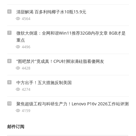
清甜解渴 百多利纯椰子水10瓶15.9元
6
4564
微软大倒退：全网和谐Win11推荐32GB内存文章 8GB才是
7
重点
4496
“图吧禁片”竟成真！CPU针脚涂满硅脂看傻网友
8
4428
中方出手！五大措施反制美国
9
4274
聚焦超级工程与科研生产力！Lenovo P16v 2026工作站评测
10
4159
邮件订阅