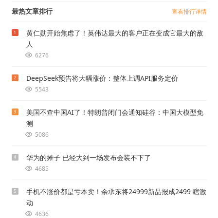
最热文章排行
查看排行详情
黄仁勋开始焦虑了！英伟达最大的客户正在变成它最大的敌
1
人
6276
DeepSeek预告将大幅涨价：整体上调API服务定价
2
5543
美国不查中国AI了！特朗普闭门会通知硅谷：中国大模型免
3
测
5086
华为的摊子 已经大到一场发布会装不下了
4
4685
手机不涨价都是亏本卖！余承东将24999新品报成2499 瞎激
5
动
4636