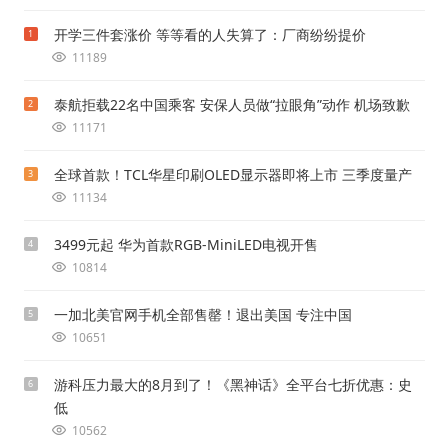
开学三件套涨价 等等看的人失算了：厂商纷纷提价
1
11189
泰航拒载22名中国乘客 安保人员做“拉眼角”动作 机场致歉
2
11171
全球首款！TCL华星印刷OLED显示器即将上市 三季度量产
3
11134
3499元起 华为首款RGB-MiniLED电视开售
4
10814
一加北美官网手机全部售罄！退出美国 专注中国
5
10651
游科压力最大的8月到了！《黑神话》全平台七折优惠：史
6
低
10562