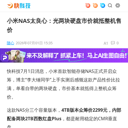
小米NAS太良心：光两块硬盘市价就抵整机售
价
随心
2026年07月01日 15:35
0
快科技7月1日消息，小米首款智能存储NAS正式开启众
筹，博主“李大锤同学”上手实测后感慨这款产品性价比拉
满，单看自带的两块硬盘，市价基本就抵得上整机众筹
价。
这款NAS分三个容量版本，
4TB版本众筹价2299元，内部
配备两块2TB西数红盘Plus
，都是耐用稳定的CMR垂直
盘。