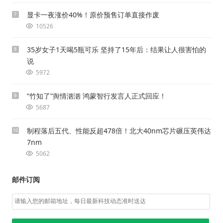
显卡一夜涨价40%！原价预售订单直接作废
7
10526
35岁女子1天喝5瓶可乐 坚持了15年后：结果让人很害怕的
8
说
5972
“竹知了”舆情汹汹 鸿蒙智行发言人正式回应！
9
5687
制程落后五代、性能反超478倍！北大40nm芯片碾压英伟达
10
7nm
5062
邮件订阅