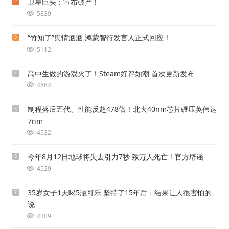
卫星巨头：宣布破产！
2
5839
“竹知了”舆情汹汹 鸿蒙智行发言人正式回应！
3
5112
高中生做的游戏火了！Steam好评如潮 首次更新发布
4
4884
制程落后五代、性能反超478倍！北大40nm芯片碾压英伟达
5
7nm
4532
今年8月12日地球将失去引力7秒 致万人死亡！官方辟谣
6
4529
35岁女子1天喝5瓶可乐 坚持了15年后：结果让人很害怕的
7
说
4309