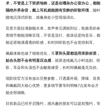
术，不管是上下班挤地铁，还是在嘈杂办公室办公，都能
隔绝外界杂音，戴上耳机就能拥有安静的听歌环境
，随时
随地沉浸式听歌，就像身处小型现场演出。
音质方面拉满旗舰水准，发声单元调校到位，歌曲里的各
类细节都能清晰呈现，不管是流行、摇滚还是纯音乐，都
能还原饱满通透的听感，长时间听歌也不会觉得刺耳。
佩戴体验也做了细致优化，耳
罩和头梁都选用亲肤材质，
贴合头部不会有明显压迫感
，就算连续戴几小时追剧、听
歌，耳朵和头顶也不会酸胀难受，长时间佩戴毫无负担。
现阶段官方没有放出完整参数，只透露外观、降噪、音质
和佩戴四大核心优势，更多细节要等到明晚7点发布会才
能全部揭晓。
目前新品已经开启预约，感兴趣的朋友可以提前预约，等