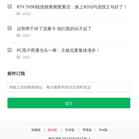
RTX 5090线缆烧黄频繁重启：换上ROG均流线立马好了！
8
4002
运营商干掉了流量卡 他们真的玩不起了
9
3861
PC用户再遭当头一棒：主板也要集体涨价！
10
3841
邮件订阅
电脑版
|
移动版
|
安卓版
|
苹果版
|
Pad版
豫ICP备2023031922号-1