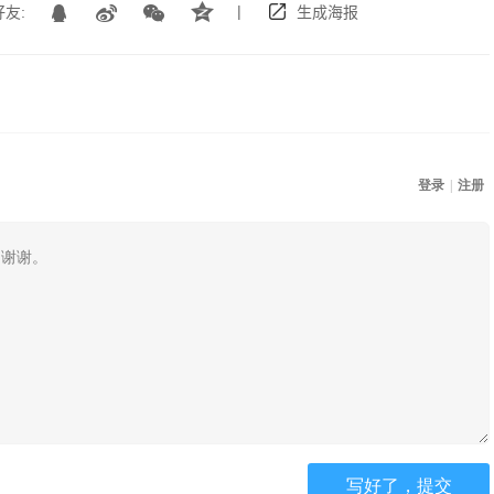
|
友:
生成海报