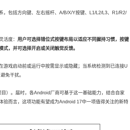
方向键、左右摇杆、A/B/X/Y按键、L1/L2/L3、R1/R2/
灵活度：
用户可选择错位式按键布局以适应不同握持习惯，按键
模式，并可选择开启或关闭触觉反馈。
在游戏启动前或运行中按需显示或隐藏；当系统检测到已连接U
，避免干扰。
源项目）。届时，各Android厂商可基于这一基础能力，结合自家
而言，这项功能有望成为Android 17中一项值得关注的新特