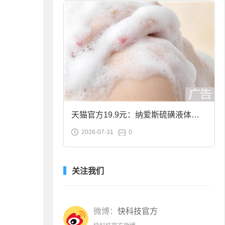
天猫官方19.9元：纳爱斯硫磺液体香
2026-07-31
0
皂2斤大促
关注我们
微博：
快科技官方