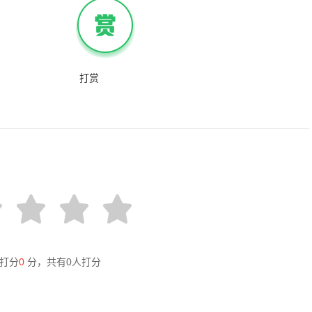
打赏
打分
0
分，共有
0
人打分