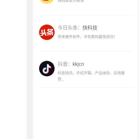
快科技官方微博
今日头条：
快科技
带来硬件软件、手机数码最快资讯！
抖音：
kkjcn
科技快讯、手机开箱、产品体验、应用推
荐...