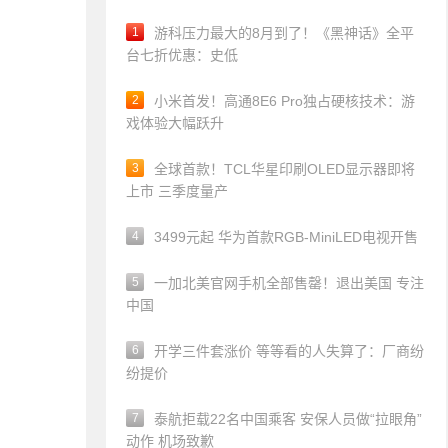
1
游科压力最大的8月到了！《黑神话》全平
台七折优惠：史低
2
小米首发！高通8E6 Pro独占硬核技术：游
戏体验大幅跃升
3
全球首款！TCL华星印刷OLED显示器即将
上市 三季度量产
4
3499元起 华为首款RGB-MiniLED电视开售
5
一加北美官网手机全部售罄！退出美国 专注
中国
6
开学三件套涨价 等等看的人失算了：厂商纷
纷提价
7
泰航拒载22名中国乘客 安保人员做“拉眼角”
动作 机场致歉