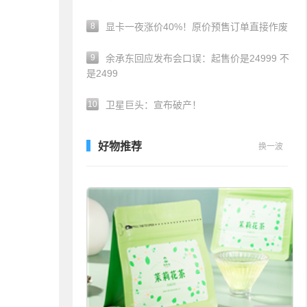
8
显卡一夜涨价40%！原价预售订单直接作废
9
余承东回应发布会口误：起售价是24999 不
是2499
10
卫星巨头：宣布破产！
好物推荐
换一波