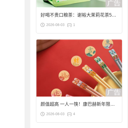
好喝不贵口粮茶：谢裕大茉莉花茶50g
2026-08-03
1
袋装9.9元到手
颜值超高 一人一筷！康巴赫新年限定
2026-08-03
4
合金筷子大促：19.9元