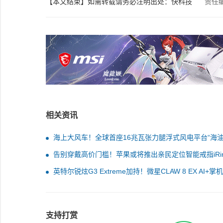
【本文结束】如需转载请务必注明出处：快科技
责任
相关资讯
海上大风车！全球首座16兆瓦张力腿浮式风电平台“海
澜号”出港
告别穿戴高价门槛！苹果或将推出亲民定位智能戒指iRi
英特尔锐炫G3 Extreme加持！微星CLAW 8 EX AI+掌机
2026上市
支持打赏