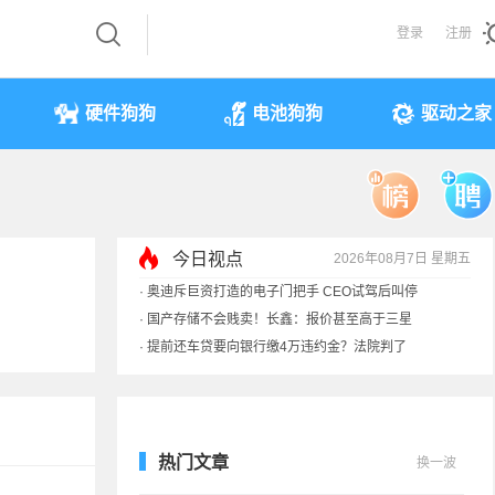
登录
注册
硬件狗狗
电池狗狗
驱动之家
今日视点
2026年08月7日 星期五
·
奥迪斥巨资打造的电子门把手 CEO试驾后叫停
·
国产存储不会贱卖！长鑫：报价甚至高于三星
·
提前还车贷要向银行缴4万违约金？法院判了
·
余承东回应发布会口误：起售价不是2499
热门文章
换一波