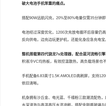
破大电池手机笨重的痛点。
搭配90W远航闪充，20%至80%电量仅需35分
电池经过深度优化，1200次充放电循环后容量仍
反向供电，边充边玩更护机，还能化身应急充电宝
整机搭载第四代骁龙7s处理器，配合蓝河流畅引
积液冷VC均热板，有效控温散热，高负载场景也
手机配备6.83英寸1.5K AMOLED高刷屏，支
依旧清晰。
机身拥有沙丘金、电光蓝、千禧粉三款潮流配色，磨砂
水深浸泡与高温高压水流冲刷，搭配金刚盾玻璃与