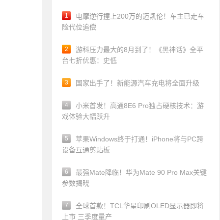
1
电摩逆行撞上200万的迈凯伦！车主已走车
险代位追偿
2
游科压力最大的8月到了！《黑神话》全平
台七折优惠：史低
3
国家出手了！新能源汽车充电将全面升级
4
小米首发！高通8E6 Pro独占硬核技术：游
戏体验大幅跃升
5
苹果Windows终于打通！iPhone将与PC跨
设备互通剪贴板
6
最强Mate降临！华为Mate 90 Pro Max关键
参数揭晓
7
全球首款！TCL华星印刷OLED显示器即将
上市 三季度量产