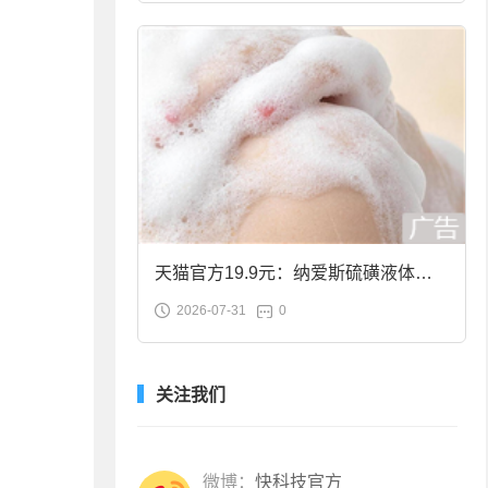
天猫官方19.9元：纳爱斯硫磺液体香
2026-07-31
0
皂2斤大促
关注我们
微博：
快科技官方