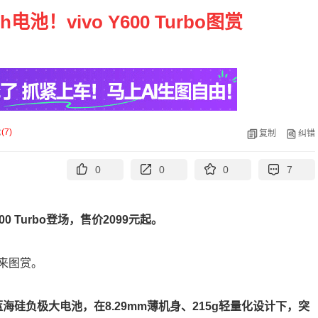
池！vivo Y600 Turbo图赏
论
(
7
)
复制
纠错
0
0
0
7
600 Turbo登场，售价2099元起。
来图赏。
h蓝海硅负极大电池，在8.29mm薄机身、215g轻量化设计下，突