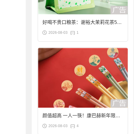
好喝不贵口粮茶：谢裕大茉莉花茶50g
2026-08-03
1
袋装9.9元到手
颜值超高 一人一筷！康巴赫新年限定
2026-08-03
4
合金筷子大促：19.9元