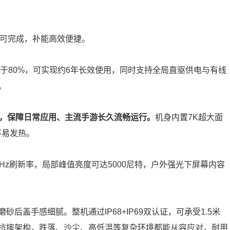
钟即可完成，补能高效便捷。
高于80%，可实现约6年长效使用，同时支持全局直驱供电与有线
。
擎，保障日常应用、主流手游长久流畅运行。
机身内置7K超大面
不易发热。
持120Hz刷新率，局部峰值亮度可达5000尼特，户外强光下屏幕内容
后盖手感细腻。整机通过IP68+IP69双认证，可承受1.5米
抗摔架构，跌落、沙尘、高低温等复杂环境都能从容应对，耐用