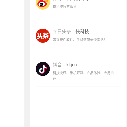
快科技官方微博
今日头条：
快科技
带来硬件软件、手机数码最快资讯！
抖音：
kkjcn
科技快讯、手机开箱、产品体验、应用推
荐...