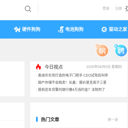
登录
注册
硬件狗狗
电池狗狗
驱动之家
今日视点
2026年08月6日 星期四
·
奥迪斥巨资打造的电子门把手 CEO试驾后叫停
·
国产存储不会贱卖！长鑫：报价甚至高于三星
·
提前还车贷要向银行缴4万违约金？法院判了
·
余承东回应发布会口误：起售价不是2499
热门文章
换一波