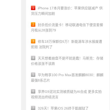
1
iPhone 17本月要涨价：苹果供应链减产 供
货压力瞬间加剧
2
封杀低价流量卡！移动联通电信下便宜套餐
月租从28涨到79
3
修车18万保额仅6万！新能源车涉水报废遭
拒赔 法院判了
4
天天想着崩盘不是坏就是蠢！马斯克：存储
价格该涨不该跌
5
华为畅享100 Pro Max首发麒麟8030：麒麟
最强8系芯片
6
享界G9泥坑实测被质疑为AI合成 更多实拍
视频流出终结流言
7
326天！苹果iOS 26终于能越狱了