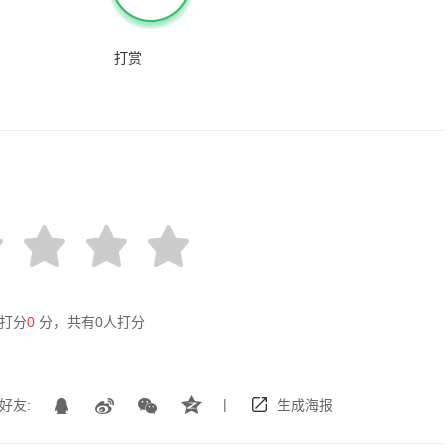
打赏
打分
0
分，共有
0
人打分
|
好友:
生成海报