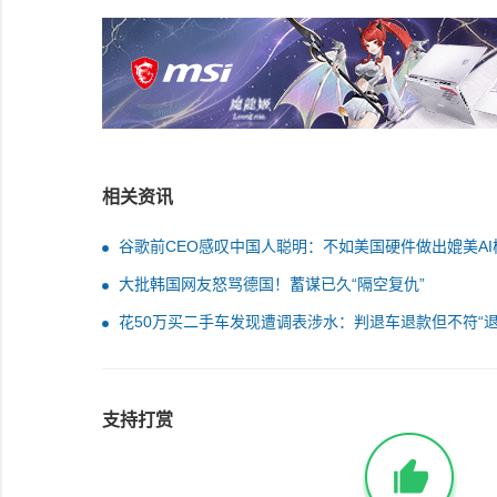
相关资讯
谷歌前CEO感叹中国人聪明：不如美国硬件做出媲美AI
但不受美国控制我憎恨
大批韩国网友怒骂德国！蓄谋已久“隔空复仇”
花50万买二手车发现遭调表涉水：判退车退款但不符“
赔三”
支持打赏