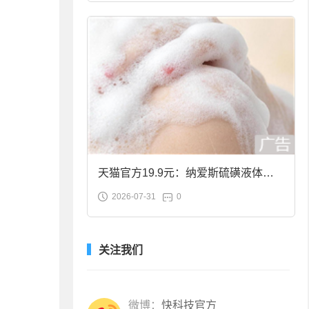
天猫官方19.9元：纳爱斯硫磺液体香
2026-07-31
0
皂2斤大促
关注我们
微博：
快科技官方