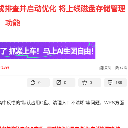
成排查并启动优化 将上线磁盘存储管理
功能
论
(
189
)
复制
纠错
0
0
0
189
集中反馈的“默认占用C盘、清理入口不清晰”等问题，WPS方面