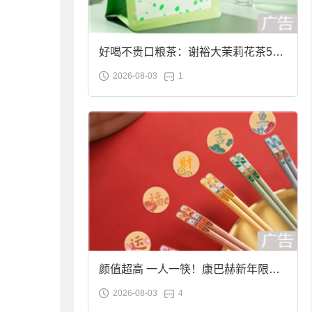
好喝不贵口粮茶：谢裕大茉莉花茶50g
2026-08-03
1
袋装9.9元到手
颜值超高 一人一筷！康巴赫新年限定
2026-08-03
4
合金筷子大促：19.9元