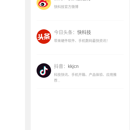
快科技官方微博
今日头条：
快科技
带来硬件软件、手机数码最快资讯！
抖音：
kkjcn
科技快讯、手机开箱、产品体验、应用推
荐...