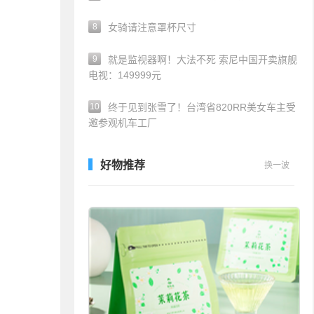
8
女骑请注意罩杯尺寸
9
就是监视器啊！大法不死 索尼中国开卖旗舰
电视：149999元
10
终于见到张雪了！台湾省820RR美女车主受
邀参观机车工厂
好物推荐
换一波