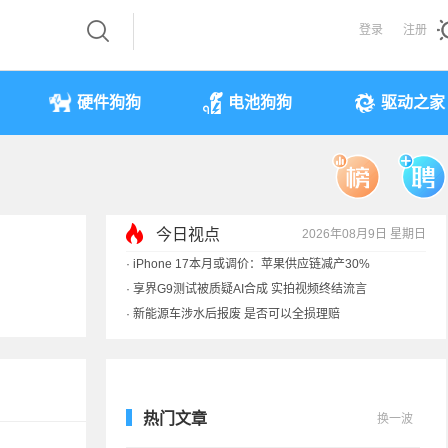
登录
注册
硬件狗狗
电池狗狗
驱动之家
今日视点
2026年08月9日 星期日
·
iPhone 17本月或调价：苹果供应链减产30%
·
享界G9测试被质疑AI合成 实拍视频终结流言
·
新能源车涉水后报废 是否可以全损理赔
·
马斯克：需求增速是供应的10倍 存储该涨价
热门文章
换一波