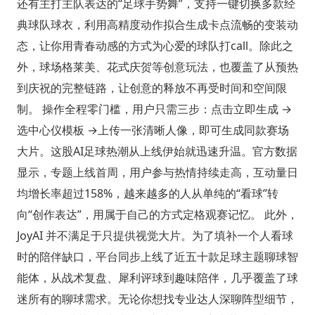
还有主打主队表达的“足球手势舞”，支持一键切换多款经
典球队球衣，利用高精度动作拟合生成卡点流畅的变装动
态，让你用青春动感的方式为心爱的球队打call。除此之
外，球场格莱美、花式庆贺等创意玩法，也覆盖了从预热
到庆祝的完整链路，让创意的释放不再受时间和空间限
制。 操作全程零门槛，用户只需三步：点击立即生成 →
选中心仪模板 →上传一张清晰人像，即可生成同款赛场
大片。这股AI足球热潮从上线伊始就迅速升温。官方数据
显示，专题上线首周，用户参与热情持续走高，互动量日
均增长率超过158%，越来越多的人从单纯的“看球”转
向“创作表达”，用属于自己的方式定格观赛记忆。 此外，
JoyAI 并不满足于只提供视觉大片。为了填补一个人看球
时的陪伴缺口，平台同步上线了近五十款足球主题聊球智
能体，从战术复盘、犀利评球到趣味陪伴，几乎覆盖了球
迷所有的聊球需求。无论你想找专业达人深聊阵型细节，