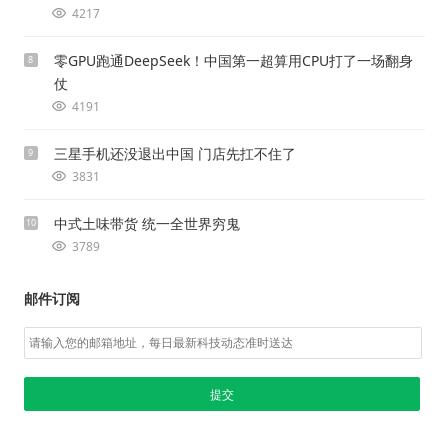
4217
零GPU跑通DeepSeek！中国第一超算用CPU打了一场翻身
8
仗
4191
三星手机还没退出中国 门店先扛不住了
9
3831
中式土味带货 统一全世界穷鬼
10
3789
邮件订阅