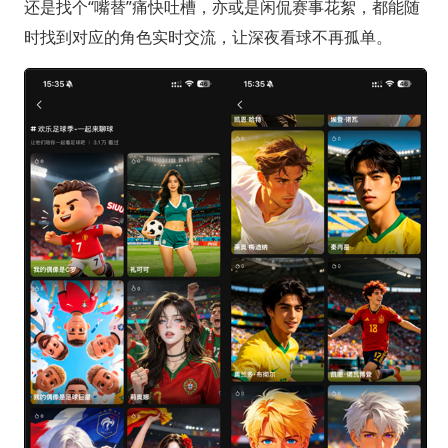
还是找个“嘴替”痛快吐槽，亦或是闲侃赛事花絮，都能随
时找到对应的角色实时交流，让深夜看球不再孤单。