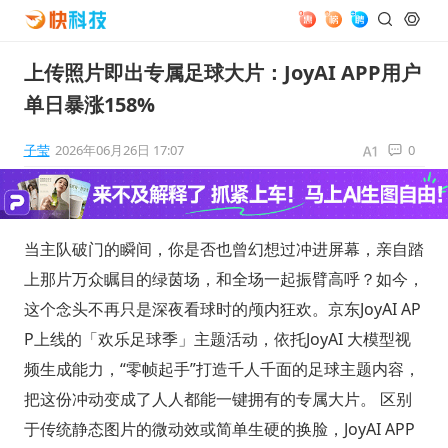
上传照片即出专属足球大片：JoyAI APP用户
单日暴涨158%
子莹
2026年06月26日 17:07
0
当主队破门的瞬间，你是否也曾幻想过冲进屏幕，亲自踏
上那片万众瞩目的绿茵场，和全场一起振臂高呼？如今，
这个念头不再只是深夜看球时的颅内狂欢。京东JoyAI AP
P上线的「欢乐足球季」主题活动，依托JoyAI 大模型视
频生成能力，“零帧起手”打造千人千面的足球主题内容，
把这份冲动变成了人人都能一键拥有的专属大片。 区别
于传统静态图片的微动效或简单生硬的换脸，JoyAI APP