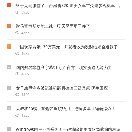
终于见到张雪了！台湾省820RR美女车主受邀参观机车工厂
1
5930
微信官宣新功能上线！聊天界面更干净了
2
4865
中国玩家贡献130万美元！开发者以为发财结果全退款了
3
4687
国内知名非盈利字幕组倒了 官方：现实所迫无能为力
4
4609
女子患甲沟炎被流浪狗舔脚确诊三级暴露 医生回应
5
4529
大叔将20磅古董炮弹当镇纸用：把玩多年才知会爆炸！
6
4525
Windows用户不再裸奔！一键清除禁用微软隐藏追踪标识
7