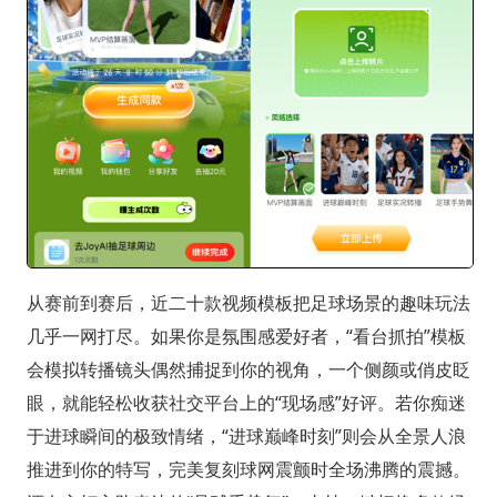
从赛前到赛后，近二十款视频模板把足球场景的趣味玩法
几乎一网打尽。如果你是氛围感爱好者，“看台抓拍”模板
会模拟转播镜头偶然捕捉到你的视角，一个侧颜或俏皮眨
眼，就能轻松收获社交平台上的“现场感”好评。若你痴迷
于进球瞬间的极致情绪，“进球巅峰时刻”则会从全景人浪
推进到你的特写，完美复刻球网震颤时全场沸腾的震撼。