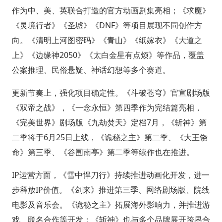
作为中、美、英联合打造的官方动画剧集亮相；《求魔》
《灵境行者》《圣墟》《DNF》等项目展现不同创作方
向。《清明上河图密码》《青山》《纸嫁衣》《大道之
上》《边缘神2050》《太白金星有点烦》等作品，覆盖
公案推理、民俗悬疑、神话幻想等多个赛道。
更新节奏上，强化项目确定性。《斗破苍穹》官宣剧场版
《双帝之战》，《一念永恒》第四季作为完结篇亮相，
《完美世界》剧场版《九劫焚天》定档7月，《斩神》第
二季将于6月25日上线，《诡秘之主》第二季、《大王饶
命》第三季、《谷围南亭》第二季等续作也在推进。
IP运营方面，《雪中悍刀行》持续推进动画化开发，进一
步释放IP价值。《剑来》推进第三季、网络剧场版、院线
电影及音乐会。《诡秘之主》拓展海外影响力，并推进游
戏、联名合作等开发；《斩神》也与多个品牌展开跨界合