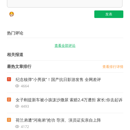
热门评论
查看全部评论
相关报道
最热文章排行
查看排行详情
纪念核弹“小男孩”！国产抗日影游发售 全网差评
1
4664
女子刚提新车被小孩泼沙撒尿 索赔2.4万遭拒 家长:你去起诉
2
4493
荷兰弟遭“河南弟”抢功 导演、演员证实亲自上阵
3
4172