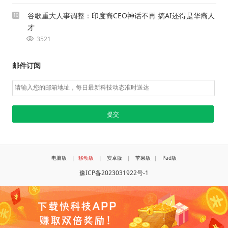
谷歌重大人事调整：印度裔CEO神话不再 搞AI还得是华裔人
10
才
3521
邮件订阅
电脑版
|
移动版
|
安卓版
|
苹果版
|
Pad版
豫ICP备2023031922号-1