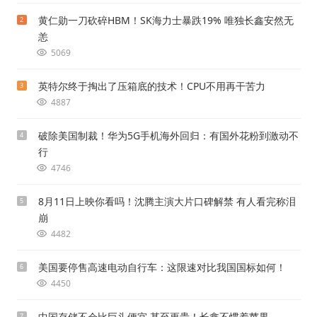
黄仁勋一刀砍碎HBM！SK海力士暴跌19% 唯独长鑫安然无
2
恙
5069
英特尔终于掏出了压箱底的技术！CPU不用再干苦力
3
4887
破除美国制裁！华为5G手机海外回归：有国外花粉到激动不
4
行
4746
8月11日上映你看吗！沈腾主演大片口碑解禁 有人看完称泪
5
崩
4482
美国要停售高速电动自行车：这限速对比我国国标如何！
6
4450
中国存储不会比巨头便宜 甚至更贵！长鑫不惯着苹果
7