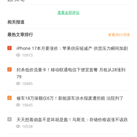
查看全部评论
相关报道
最热文章排行
查看排行详情
iPhone 17本月要涨价：苹果供应链减产 供货压力瞬间加剧
1
10973
封杀低价流量卡！移动联通电信下便宜套餐 月租从28涨到
2
79
10685
修车18万保额仅6万！新能源车涉水报废遭拒赔 法院判了
3
10645
天天想着崩盘不是坏就是蠢！马斯克：存储价格该涨不该跌
4
10538