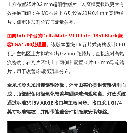
上方布置25片0.2 mm超细微鳍片，以窄槽宽换取更大有
效接触面积；在 I/O芯片上方则设置29片0.4 mm宽距鳍
片，侧重冷却剂分布与流量效率。
面向Intel平台的DeltaMate MPII Intel 1851 Black兼
容LGA1700处理器。
该版本围绕Tile瓦片式架构设计CPU
瓦片主热区上方排布40片0.2 mm微鳍片，直接应对高热
流密度；在瓦片区域上下两侧各配置30片0.3 mm导流鳍
片，用于改善冷却液流量分布。
全系水冷头采用镀镍铜冷板，外壳由实心黄铜镀镍切削而
成，顶部配备阳极氧化铝盖与硼硅玻璃观察窗。灯效系统
通过标准3针5V ARGB接口与主板同步。接口采用G1/4
英寸标准螺纹，并附带遮盖套件以隐藏安装螺丝。