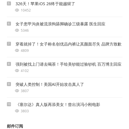
326天！苹果iOS 26终于能越狱了
5
10452
女子患甲沟炎被流浪狗舔脚确诊三级暴露 医生回应
6
5346
穿着就掉了！女子称名创优品内裤让其颜面尽失 品牌方致歉
7
4809
强到被找上门请去喝茶！手绘美钞能过验钞机 百万博主回应
8
4102
突破人类控制！美国AI开始攻击真人了
9
3807
《塞尔达》真人版再添美女！曾出演冯小刚电影
10
3803
邮件订阅