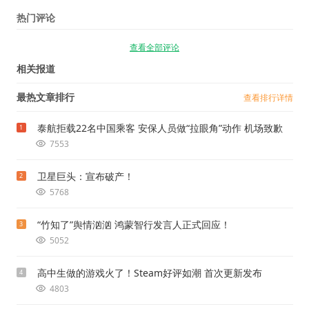
热门评论
查看全部评论
相关报道
最热文章排行
查看排行详情
泰航拒载22名中国乘客 安保人员做“拉眼角”动作 机场致歉
1
7553
卫星巨头：宣布破产！
2
5768
“竹知了”舆情汹汹 鸿蒙智行发言人正式回应！
3
5052
高中生做的游戏火了！Steam好评如潮 首次更新发布
4
4803