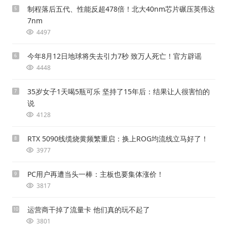
制程落后五代、性能反超478倍！北大40nm芯片碾压英伟达
5
7nm
4497
今年8月12日地球将失去引力7秒 致万人死亡！官方辟谣
6
4448
35岁女子1天喝5瓶可乐 坚持了15年后：结果让人很害怕的
7
说
4128
RTX 5090线缆烧黄频繁重启：换上ROG均流线立马好了！
8
3977
PC用户再遭当头一棒：主板也要集体涨价！
9
3817
运营商干掉了流量卡 他们真的玩不起了
10
3801