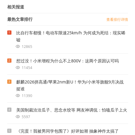
相关报道
最热文章排行
查看排行详情
比自行车都慢！电动车限速25km/h 为何成为死结：现实唏
1
嘘
12865
想过没！小米增程为什么不上800V：这两个原因认可吗
2
11454
麒麟2026拼高通/苹果2nm新U！华为/小米等旗舰9月决战
3
挺谁
11390
美国制裁洽洽瓜子、思念水饺等 网友神调侃：怕嗑瓜子上火
4
5597
《完蛋！我被男同学包围了》好评如潮 抽象神作太搞了
5