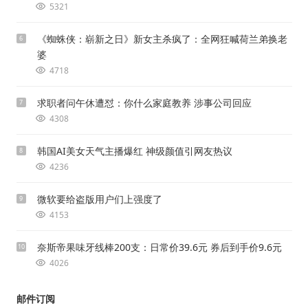
5321
《蜘蛛侠：崭新之日》新女主杀疯了：全网狂喊荷兰弟换老
6
婆
4718
求职者问午休遭怼：你什么家庭教养 涉事公司回应
7
4308
韩国AI美女天气主播爆红 神级颜值引网友热议
8
4236
微软要给盗版用户们上强度了
9
4153
奈斯帝果味牙线棒200支：日常价39.6元 券后到手价9.6元
10
4026
邮件订阅