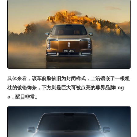
具体来看，
该车前脸依旧为封闭样式，上沿镶嵌了一根粗
壮的镀铬饰条，下方则是巨大可被点亮的尊界品牌Log
o，醒目非常。