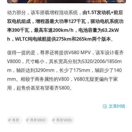
动力部分，该车搭载增程混动系统，
由1.5T发动机+前后
双电机组成，增程器最大功率127千瓦，驱动电机系统功
率390千瓦，最高车速200km/h，电池容量为63.2kW
h，WLTC纯电续航提供275km和265km两个版本
。
值得一提的是，尊界还将提供V680 MPV，该车设计看齐
V8000，尺寸略小，其长宽高分别为5320/2006/1850m
m，轴距达到3290mm，长少了175mm，轴距少了140
mm。相较于商务属性的V800，V680无疑更偏向于家
用，起售价甚至有望看齐S800。
文章纠错
#
尊界
#
尊界V800
#
尊界V680