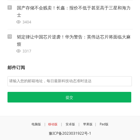
国产存储不会贱卖！长鑫：报价不低于甚至高于三星和海力
9
士
3404
韬定律让中国芯片逆袭！华为警告：英伟达芯片将面临大麻
10
烦
3317
邮件订阅
电脑版
|
移动版
|
安卓版
|
苹果版
|
Pad版
豫ICP备2023031922号-1