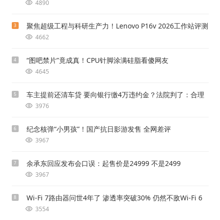
4890
聚焦超级工程与科研生产力！Lenovo P16v 2026工作站评测
3
4662
“图吧禁片”竟成真！CPU针脚涂满硅脂看傻网友
4
4645
车主提前还清车贷 要向银行缴4万违约金？法院判了：合理
5
3976
纪念核弹“小男孩”！国产抗日影游发售 全网差评
6
3967
余承东回应发布会口误：起售价是24999 不是2499
7
3967
Wi-Fi 7路由器问世4年了 渗透率突破30% 仍然不敌Wi-Fi 6
8
3554