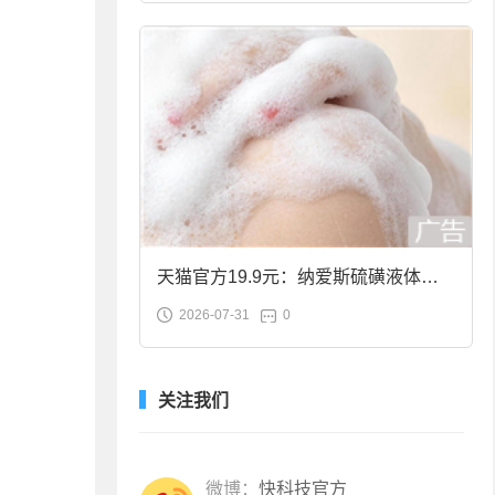
天猫官方19.9元：纳爱斯硫磺液体香
2026-07-31
0
皂2斤大促
关注我们
微博：
快科技官方