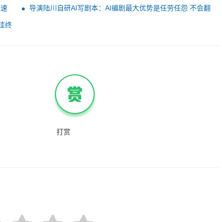
持Thunderbolt 5连接
理速
导演陆川自研AI写剧本：AI编剧最大优势是任劳任怨 不会翻
白眼闹脾气跑路
最佳终
打赏