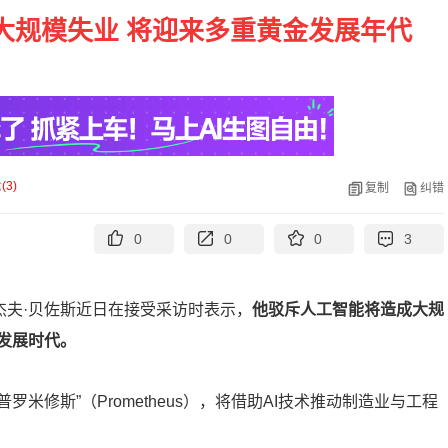
大规模失业 将迎来多重黄金发展年代
论
(
3
)
复制
纠错
0
0
0
3
杰夫·贝佐斯近日在接受采访时表示，
他驳斥人工智能将造成大规
发展时代。
米修斯”（Prometheus），将借助AI技术推动制造业与工程