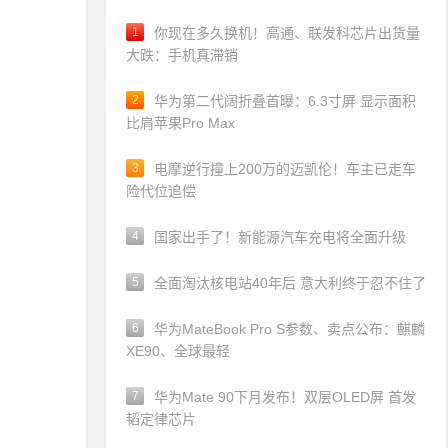
1
你现在多久换机！高通、联发科芯片出货量
大跌：手机真滞销
2
华为第二代阔折叠首曝：6.3寸屏 显示面积
比肩苹果Pro Max
3
电摩逆行撞上200万的迈凯伦！车主已走车
险代位追偿
4
国家出手了！新能源汽车充电将全面升级
5
全面淘汰核电站40年后 意大利终于忍不住了
6
华为MateBook Pro S参数、卖点公布：麒麟
XE90、全球最轻
7
华为Mate 90下月发布！双层OLED屏 首发
韬定律芯片