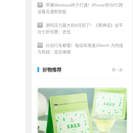
8
苹果Windows终于打通！iPhone将与PC跨
设备互通剪贴板
9
游科压力最大的8月到了！《黑神话》全平
台七折优惠：史低
10
比自行车都慢！电动车限速25km/h 为何成
为死结：现实唏嘘
好物推荐
换一波