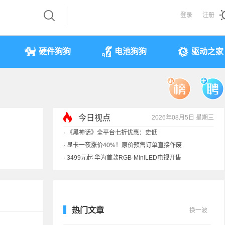
登录
注册
硬件狗狗
电池狗狗
驱动之家
今日视点
2026年08月5日 星期三
·
《黑神话》全平台七折优惠：史低
·
显卡一夜涨价40%！原价预售订单直接作废
·
3499元起 华为首款RGB-MiniLED电视开售
·
一加北美官网手机全部售罄！专注中国
热门文章
换一波