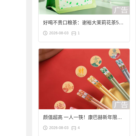
好喝不贵口粮茶：谢裕大茉莉花茶50g
2026-08-03
1
袋装9.9元到手
颜值超高 一人一筷！康巴赫新年限定
2026-08-03
4
合金筷子大促：19.9元