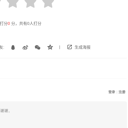
打分
0
分，共有
0
人打分
|
友:
生成海报