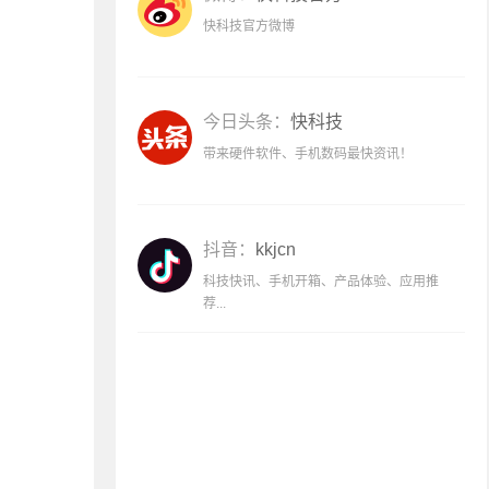
快科技官方微博
今日头条：
快科技
带来硬件软件、手机数码最快资讯！
抖音：
kkjcn
科技快讯、手机开箱、产品体验、应用推
荐...