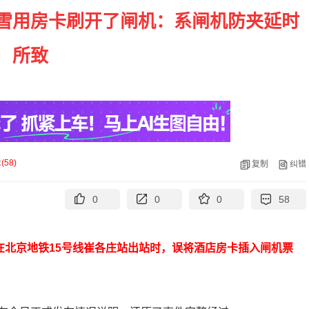
雪用房卡刷开了闸机：系闸机防夹延时
所致
论
(
58
)
复制
纠错
0
0
0
58
在北京地铁15号线崔各庄站出站时，误将酒店房卡插入闸机票