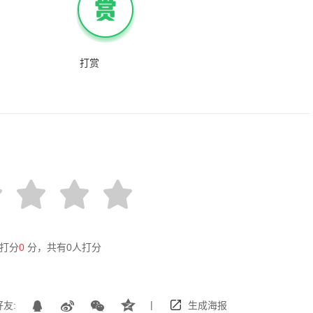
打赏
打分
0
分，共有
0
人打分
|
友:
生成海报