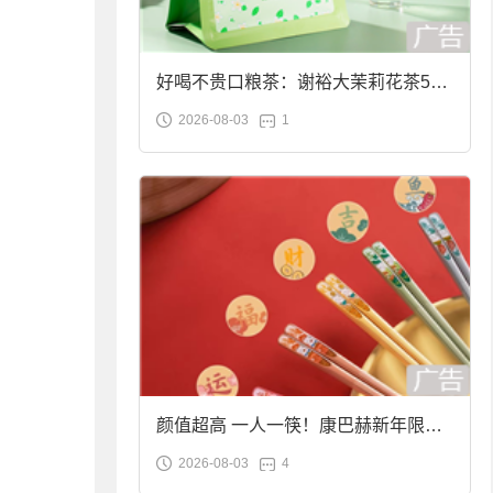
好喝不贵口粮茶：谢裕大茉莉花茶50g
2026-08-03
1
袋装9.9元到手
颜值超高 一人一筷！康巴赫新年限定
2026-08-03
4
合金筷子大促：19.9元