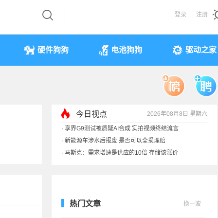
登录
注册
硬件狗狗
电池狗狗
驱动之家
今日视点
2026年08月8日 星期六
·
享界G9测试被质疑AI合成 实拍视频终结流言
·
新能源车涉水后报废 是否可以全损理赔
·
马斯克：需求增速是供应的10倍 存储该涨价
·
iPhone 17本月或调价：苹果供应链减产30%
热门文章
换一波