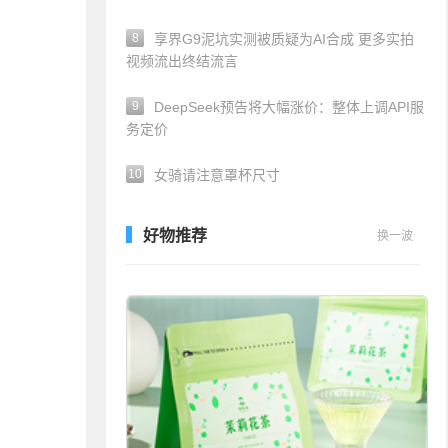
8
享界G9泥坑实测被质疑为AI合成 更多实拍
视频流出终结流言
9
DeepSeek预告将大幅涨价：整体上调API服
务定价
10
女骑请注意罩杯尺寸
好物推荐
换一波