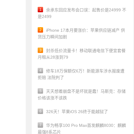
1
余承东回应发布会口误：起售价是24999 不
是2499
2
iPhone 17本月要涨价：苹果供应链减产 供
货压力瞬间加剧
3
封杀低价流量卡！移动联通电信下便宜套餐
月租从28涨到79
4
修车18万保额仅6万！新能源车涉水报废遭
拒赔 法院判了
5
天天想着崩盘不是坏就是蠢！马斯克：存储
价格该涨不该跌
6
326天！苹果iOS 26终于能越狱了
7
华为畅享100 Pro Max首发麒麟8030：麒麟
最强8系芯片