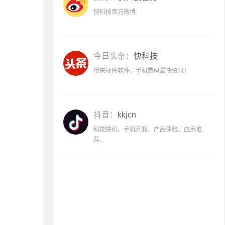
快科技官方微博
今日头条：
快科技
带来硬件软件、手机数码最快资讯！
抖音：
kkjcn
科技快讯、手机开箱、产品体验、应用推
荐...