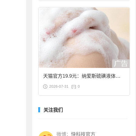
天猫官方19.9元：纳爱斯硫磺液体香
2026-07-31
0
皂2斤大促
关注我们
微博：
快科技官方