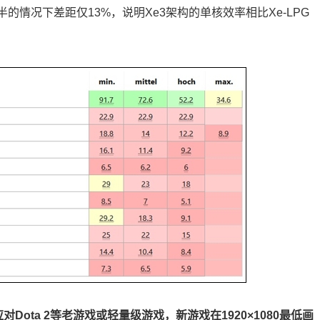
半的情况下差距仅13%，说明Xe3架构的单核效率相比Xe-LPG
应对Dota 2等老游戏或轻量级游戏，新游戏在1920×1080最低画