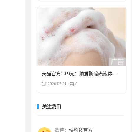
天猫官方19.9元：纳爱斯硫磺液体香
2026-07-31
0
皂2斤大促
关注我们
微博：
快科技官方