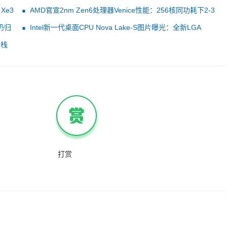
Xe3
AMD官宣2nm Zen6处理器Venice性能：256核同功耗下2-3
倍友商CPU
仍归
Intel新一代桌面CPU Nova Lake-S图片曝光：全新LGA
1954接口 完全无法兼容现有主板
全栈
打赏