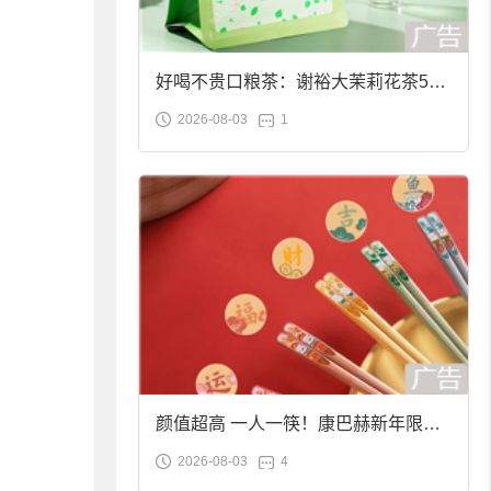
好喝不贵口粮茶：谢裕大茉莉花茶50g
2026-08-03
1
袋装9.9元到手
颜值超高 一人一筷！康巴赫新年限定
2026-08-03
4
合金筷子大促：19.9元