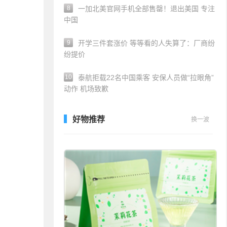
8
一加北美官网手机全部售罄！退出美国 专注
中国
9
开学三件套涨价 等等看的人失算了：厂商纷
纷提价
10
泰航拒载22名中国乘客 安保人员做“拉眼角”
动作 机场致歉
好物推荐
换一波