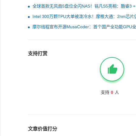
全球首款无风扇5盘位全闪NAS！铭凡S5亮相：酷睿3 + 
核显
Intel 300万颗TPU大单被泼冷水！摩根大通：2nm芯片
台积电、英特尔只做封装
摩尔线程宣布开源MusaCoder：首个国产全功能GPU
训练代码大模型
支持打赏
支持
0
人
文章价值打分