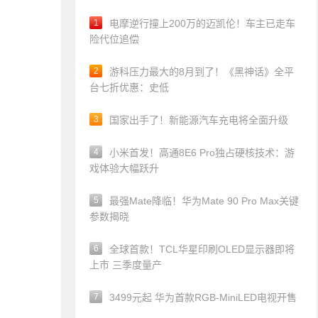
1
电摩逆行撞上200万的迈凯伦！车主已走车
险代位追偿
2
游科压力最大的8月到了！《黑神话》全平
台七折优惠：史低
3
国家出手了！新能源汽车充电将全面升级
4
小米首发！高通8E6 Pro独占硬核技术：游
戏体验大幅跃升
5
最强Mate降临！华为Mate 90 Pro Max关键
参数揭晓
6
全球首款！TCL华星印刷OLED显示器即将
上市 三季度量产
7
3499元起 华为首款RGB-MiniLED电视开售