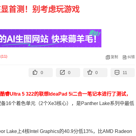
e3核显首测！别考虑玩游戏
论
(
11
)
复制
纠错
0
0
0
11
tel酷睿Ultra 5 322的联想IdeaPad 5i二合一笔记本进行了测试，
备16个着色单元（2个Xe3核心），是Panther Lake系列中最低
ake上4核Intel Graphics的40.9分低13%，比AMD Radeon