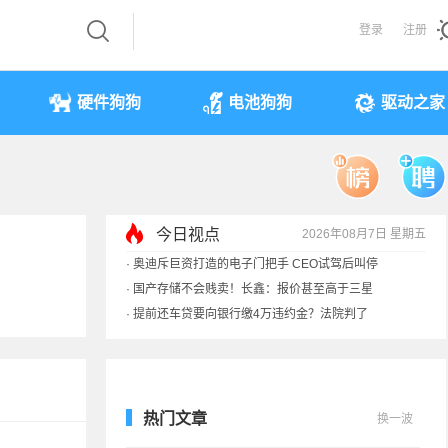
登录
注册
硬件狗狗
电池狗狗
驱动之家
今日视点
2026年08月7日 星期五
·
奥迪斥巨资打造的电子门把手 CEO试驾后叫停
·
国产存储不会贱卖！长鑫：报价甚至高于三星
·
提前还车贷要向银行缴4万违约金？法院判了
·
余承东回应发布会口误：起售价不是2499
热门文章
换一波