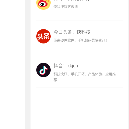
快科技官方微博
今日头条：
快科技
带来硬件软件、手机数码最快资讯！
抖音：
kkjcn
科技快讯、手机开箱、产品体验、应用推
荐...