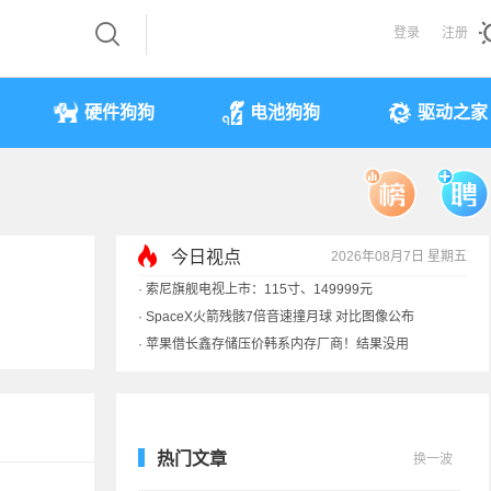
登录
注册
硬件狗狗
电池狗狗
驱动之家
今日视点
2026年08月7日 星期五
·
索尼旗舰电视上市：115寸、149999元
·
SpaceX火箭残骸7倍音速撞月球 对比图像公布
·
苹果借长鑫存储压价韩系内存厂商！结果没用
·
歌手汪峰：公司因AI已从1100人优化到400人
热门文章
换一波