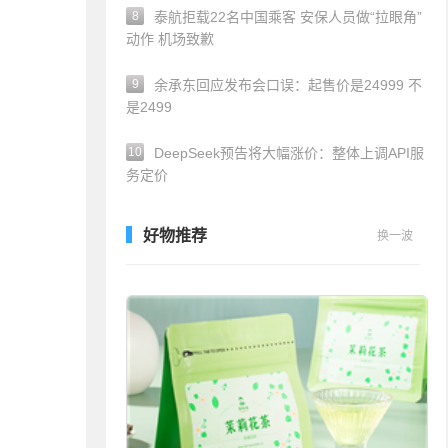
8
泰航拒载22名中国乘客 安保人员做“拉眼角”
动作 机场致歉
9
余承东回应发布会口误：起售价是24999 不
是2499
10
DeepSeek预告将大幅涨价：整体上调API服
务定价
好物推荐
换一波