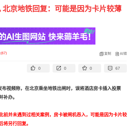
 北京地铁回复：可能是因为卡片较薄
论
(
67
)
复制
纠错
0
0
0
67
发布视频称，在北京乘坐地铁出闸时，误将酒店房卡插入投票
并补办。
此前并未遇到过相关案例，房卡被闸机吞入，可能是因为卡片较
后将另行回复。