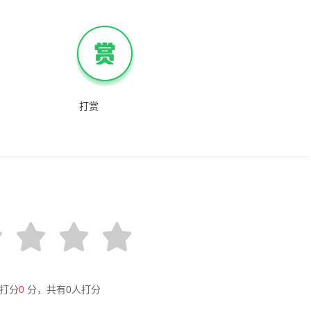
打赏
打分
0
分，共有
0
人打分