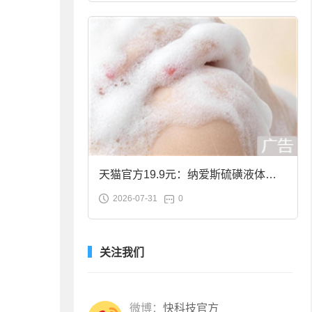
天猫官方19.9元：纳爱斯硫磺液体香
2026-07-31
0
皂2斤大促
关注我们
微博：
快科技官方