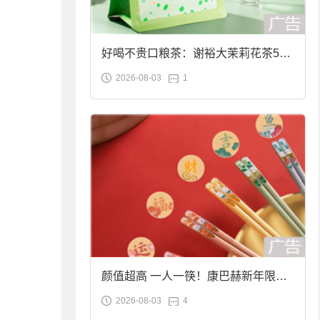
好喝不贵口粮茶：谢裕大茉莉花茶50g
2026-08-03
1
袋装9.9元到手
颜值超高 一人一筷！康巴赫新年限定
2026-08-03
4
合金筷子大促：19.9元