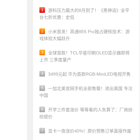
1
游科压力最大的8月到了！《黑神话》全平
台七折优惠：史低
2
小米首发！高通8E6 Pro独占硬核技术：游
戏体验大幅跃升
3
全球首款！TCL华星印刷OLED显示器即将
上市 三季度量产
4
3499元起 华为首款RGB-MiniLED电视开售
5
一加北美官网手机全部售罄！退出美国 专注
中国
6
开学三件套涨价 等等看的人失算了：厂商纷
纷提价
7
显卡一夜涨价40%！原价预售订单直接作废