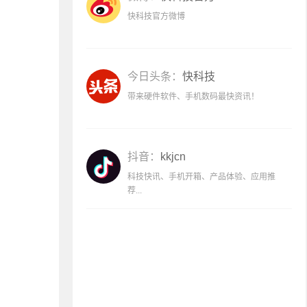
快科技官方微博
今日头条：
快科技
带来硬件软件、手机数码最快资讯！
抖音：
kkjcn
科技快讯、手机开箱、产品体验、应用推
荐...