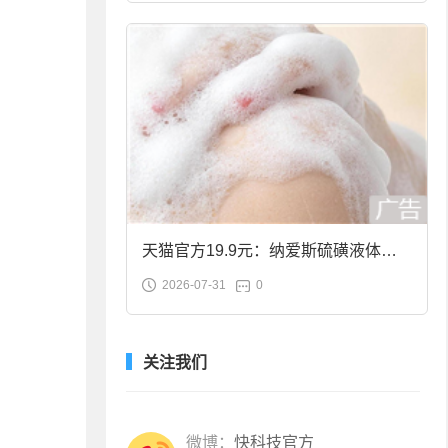
天猫官方19.9元：纳爱斯硫磺液体香
2026-07-31
0
皂2斤大促
关注我们
微博：
快科技官方