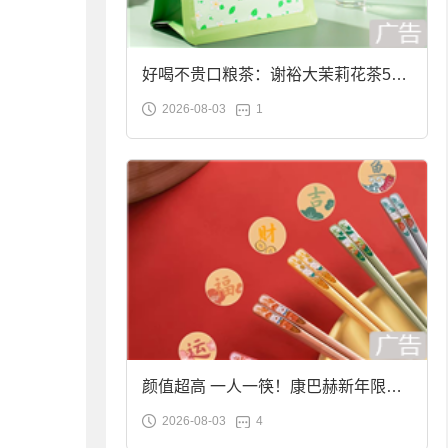
好喝不贵口粮茶：谢裕大茉莉花茶50g
2026-08-03
1
袋装9.9元到手
颜值超高 一人一筷！康巴赫新年限定
2026-08-03
4
合金筷子大促：19.9元