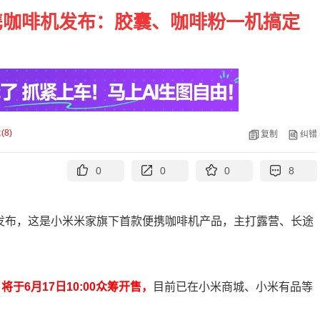
便携咖啡机发布：胶囊、咖啡粉一机搞定
论
(
8
)
复制
纠错
0
0
0
8
式发布，这是小米米家旗下首款便携咖啡机产品，主打露营、长途
于6月17日10:00众筹开售，
目前已在小米商城、小米有品等