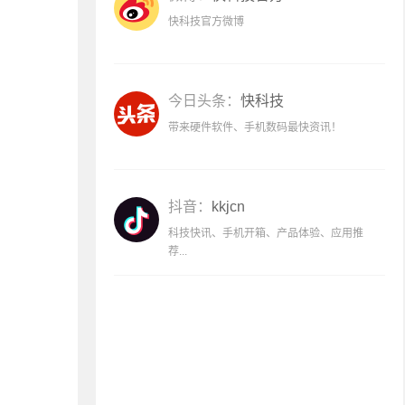
快科技官方微博
今日头条：
快科技
带来硬件软件、手机数码最快资讯！
抖音：
kkjcn
科技快讯、手机开箱、产品体验、应用推
荐...