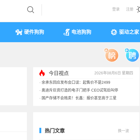
登录
注册
硬件狗狗
电池狗狗
驱动之家
今日视点
2026年08月6日 星期四
·
余承东回应发布会口误：起售价不是2499
·
奥迪斥巨资打造的电子门把手 CEO试驾后叫停
·
国产存储不会贱卖！长鑫：报价甚至高于三星
·
提前还车贷要向银行缴4万违约金？法院判了
热门文章
换一波