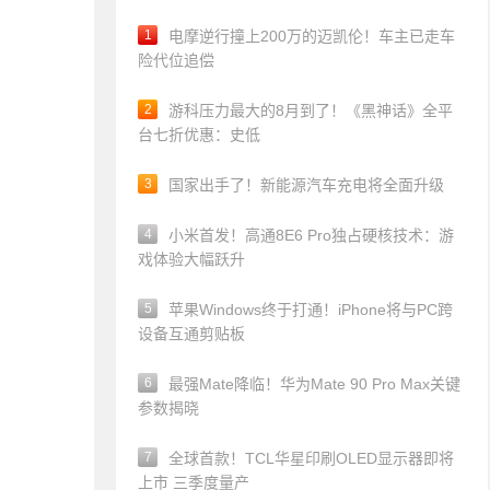
1
电摩逆行撞上200万的迈凯伦！车主已走车
险代位追偿
2
游科压力最大的8月到了！《黑神话》全平
台七折优惠：史低
3
国家出手了！新能源汽车充电将全面升级
4
小米首发！高通8E6 Pro独占硬核技术：游
戏体验大幅跃升
5
苹果Windows终于打通！iPhone将与PC跨
设备互通剪贴板
6
最强Mate降临！华为Mate 90 Pro Max关键
参数揭晓
7
全球首款！TCL华星印刷OLED显示器即将
上市 三季度量产