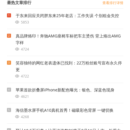
最热文章排行
查看排行详情
于东来回应关闭胖东来25年老店：工作失误 个别租金失控
1
5853
真品牌烙印！奔驰AMG座椅车标把车主烫伤 背上烙出AMG
2
字样
4724
笑容独特的网红老表遗体已找到：22万粉丝账号宣布永久停
3
更
4722
苹果首款折叠屏iPhone新配色曝光：银色、深蓝色现身
4
4621
海信墨水屏手机A10真机首秀！磁吸彩色背屏 一键切换
5
4268