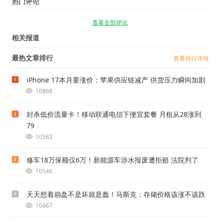
热门评论
查看全部评论
相关报道
最热文章排行
查看排行详情
iPhone 17本月要涨价：苹果供应链减产 供货压力瞬间加剧
1
10868
封杀低价流量卡！移动联通电信下便宜套餐 月租从28涨到
2
79
10583
修车18万保额仅6万！新能源车涉水报废遭拒赔 法院判了
3
10546
天天想着崩盘不是坏就是蠢！马斯克：存储价格该涨不该跌
4
10467