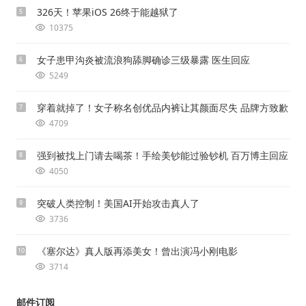
326天！苹果iOS 26终于能越狱了
5
10375
女子患甲沟炎被流浪狗舔脚确诊三级暴露 医生回应
6
5249
穿着就掉了！女子称名创优品内裤让其颜面尽失 品牌方致歉
7
4709
强到被找上门请去喝茶！手绘美钞能过验钞机 百万博主回应
8
4050
突破人类控制！美国AI开始攻击真人了
9
3736
《塞尔达》真人版再添美女！曾出演冯小刚电影
10
3714
邮件订阅