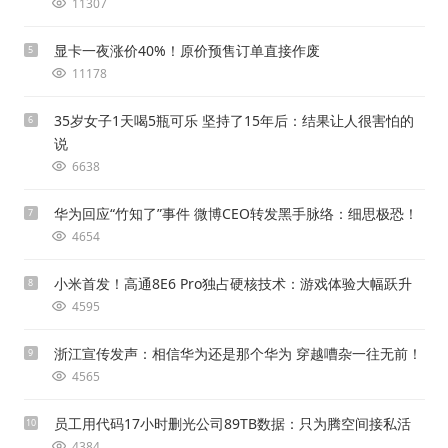
11307
显卡一夜涨价40%！原价预售订单直接作废
5
11178
35岁女子1天喝5瓶可乐 坚持了15年后：结果让人很害怕的
6
说
6638
华为回应“竹知了”事件 微博CEO转发黑手脉络：细思极恐！
7
4654
小米首发！高通8E6 Pro独占硬核技术：游戏体验大幅跃升
8
4595
浙江宣传发声：相信华为还是那个华为 穿越嘈杂一往无前！
9
4565
员工用代码17小时删光公司89TB数据：只为腾空间接私活
10
4384