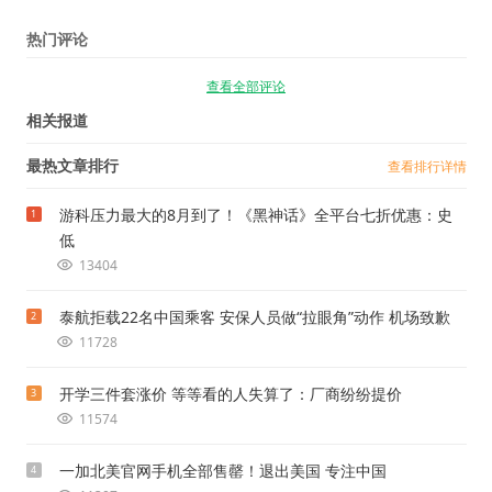
热门评论
查看全部评论
相关报道
最热文章排行
查看排行详情
游科压力最大的8月到了！《黑神话》全平台七折优惠：史
1
低
13404
泰航拒载22名中国乘客 安保人员做“拉眼角”动作 机场致歉
2
11728
开学三件套涨价 等等看的人失算了：厂商纷纷提价
3
11574
一加北美官网手机全部售罄！退出美国 专注中国
4