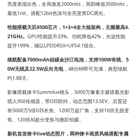
亮度表现出色，全局激发2000nits，局部峰值3500nits，
最低1nit。搭配12bit色深与全亮度类DC调光。
性能搭载天玑9500芯片，1+3+4全大核架构，主频最高4.
21GHz。
GPU性能提升33%、功耗降低42%，光追性能
提升199%，辅以LPDDR5X+UFS4.1组合。
续航配备7000mAh硅碳金沙江电池，支持100W有线、5
0W无线及22.5W反向充电
，48分钟即可充满，典型续航
约1.88天。
影像搭载徕卡Summilux镜头，5000万像素主摄搭载光影
猎人950传感器，带OIS防抖，动态范围13.5EV。后置还
有5000万5倍OIS长焦、1200万超广角，支持10倍无损变
焦、120倍AI超分变焦与微距拍摄。
新机首发徕卡live动态照片，两种徕卡画质风格搭配专属