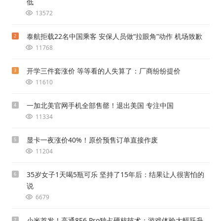
低
13572
泰航拒载22名中国乘客 安保人员做“拉眼角”动作 机场致歉
2
11768
开学三件套涨价 等等看的人失算了：厂商纷纷提价
3
11610
一加北美官网手机全部售罄！退出美国 专注中国
4
11334
显卡一夜涨价40%！原价预售订单直接作废
5
11204
35岁女子1天喝5瓶可乐 坚持了15年后：结果让人很害怕的
6
说
6679
小米首发！高通8E6 Pro独占硬核技术：游戏体验大幅跃升
7