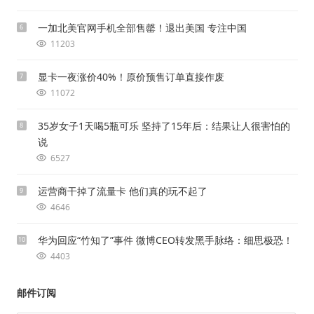
一加北美官网手机全部售罄！退出美国 专注中国
6
11203
显卡一夜涨价40%！原价预售订单直接作废
7
11072
35岁女子1天喝5瓶可乐 坚持了15年后：结果让人很害怕的
8
说
6527
运营商干掉了流量卡 他们真的玩不起了
9
4646
华为回应“竹知了”事件 微博CEO转发黑手脉络：细思极恐！
10
4403
邮件订阅