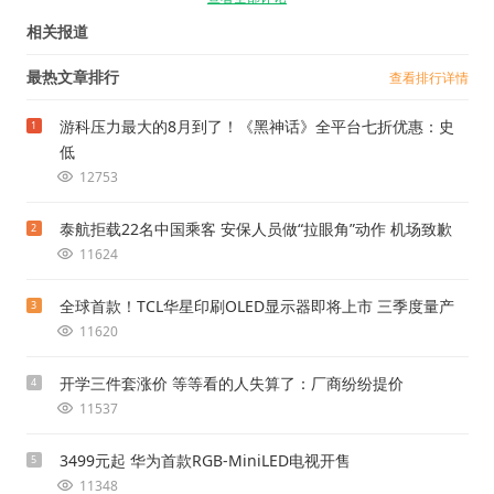
相关报道
最热文章排行
查看排行详情
游科压力最大的8月到了！《黑神话》全平台七折优惠：史
1
低
12753
泰航拒载22名中国乘客 安保人员做“拉眼角”动作 机场致歉
2
11624
全球首款！TCL华星印刷OLED显示器即将上市 三季度量产
3
11620
开学三件套涨价 等等看的人失算了：厂商纷纷提价
4
11537
3499元起 华为首款RGB-MiniLED电视开售
5
11348