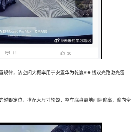
置规律，该空间大概率用于安置华为乾崑896线双光路激光雷
的越野定位，搭配大尺寸轮毂，整车底盘离地间隙偏高，偏向全