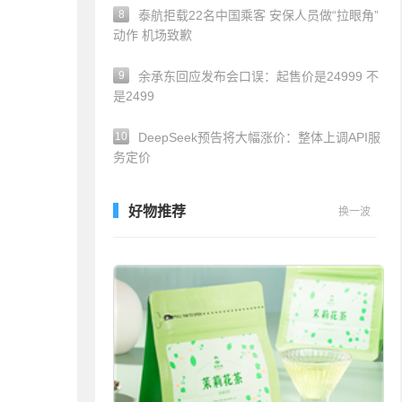
8
泰航拒载22名中国乘客 安保人员做“拉眼角”
动作 机场致歉
9
余承东回应发布会口误：起售价是24999 不
是2499
10
DeepSeek预告将大幅涨价：整体上调API服
务定价
好物推荐
换一波