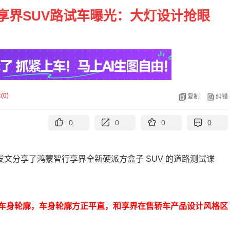
享界SUV路试车曝光：大灯设计抢眼
论
(
0
)
复制
纠错
0
0
0
0
发文分享了鸿蒙智行享界全新硬派方盒子 SUV 的道路测试谍
车身轮廓，车身轮廓方正平直，和享界在售轿车产品设计风格区