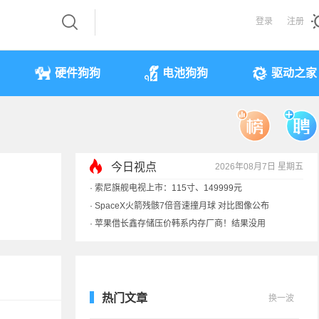
登录
注册
硬件狗狗
电池狗狗
驱动之家
今日视点
2026年08月7日 星期五
·
索尼旗舰电视上市：115寸、149999元
·
SpaceX火箭残骸7倍音速撞月球 对比图像公布
·
苹果借长鑫存储压价韩系内存厂商！结果没用
·
歌手汪峰：公司因AI已从1100人优化到400人
热门文章
换一波