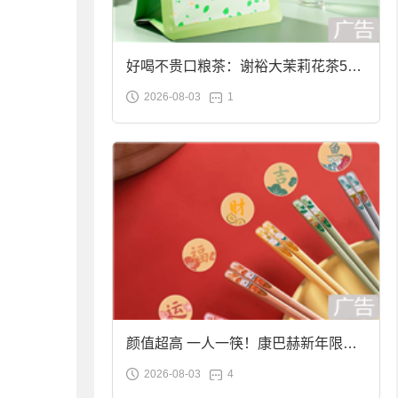
好喝不贵口粮茶：谢裕大茉莉花茶50g
2026-08-03
1
袋装9.9元到手
颜值超高 一人一筷！康巴赫新年限定
2026-08-03
4
合金筷子大促：19.9元