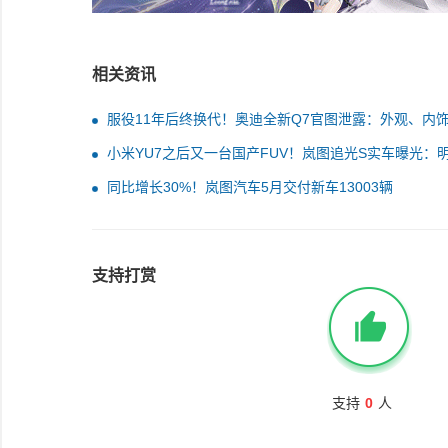
相关资讯
服役11年后终换代！奥迪全新Q7官图泄露：外观、内
大变
小米YU7之后又一台国产FUV！岚图追光S实车曝光：
色车漆显眼
同比增长30%！岚图汽车5月交付新车13003辆
支持打赏
支持
0
人