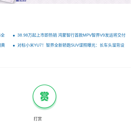
饰全
38.98万起上市即热销 鸿蒙智行首款MPV智界V9发运将交付
明黄
对标小米YU7！智界全新轿跑SUV谍照曝光：长车头溜背设
计
打赏