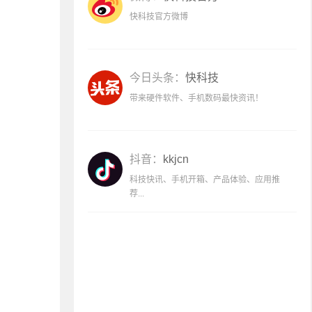
快科技官方微博
今日头条：
快科技
带来硬件软件、手机数码最快资讯！
抖音：
kkjcn
科技快讯、手机开箱、产品体验、应用推
荐...