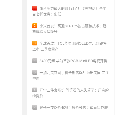
1
游科压力最大的8月到了！《黑神话》全平
台七折优惠：史低
2
小米首发！高通8E6 Pro独占硬核技术：游
戏体验大幅跃升
3
全球首款！TCL华星印刷OLED显示器即将
上市 三季度量产
4
3499元起 华为首款RGB-MiniLED电视开售
5
一加北美官网手机全部售罄！退出美国 专注
中国
6
开学三件套涨价 等等看的人失算了：厂商纷
纷提价
7
显卡一夜涨价40%！原价预售订单直接作废