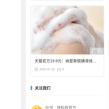
天猫官方19.9元：纳爱斯硫磺液体香
2026-07-31
0
皂2斤大促
关注我们
微博：
快科技官方