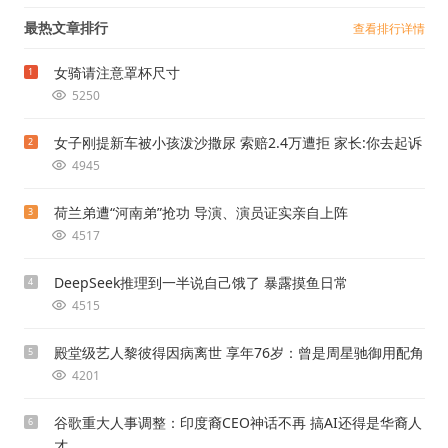
最热文章排行
查看排行详情
女骑请注意罩杯尺寸
1
5250
女子刚提新车被小孩泼沙撒尿 索赔2.4万遭拒 家长:你去起诉
2
4945
荷兰弟遭“河南弟”抢功 导演、演员证实亲自上阵
3
4517
DeepSeek推理到一半说自己饿了 暴露摸鱼日常
4
4515
殿堂级艺人黎彼得因病离世 享年76岁：曾是周星驰御用配角
5
4201
谷歌重大人事调整：印度裔CEO神话不再 搞AI还得是华裔人
6
才