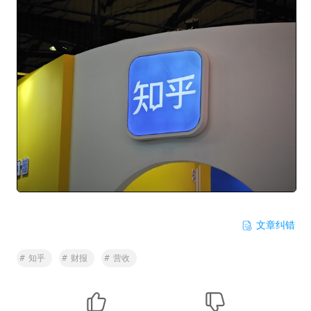
文章纠错
#
知乎
#
财报
#
营收