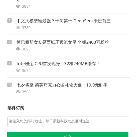
3884
中文大模型谁最强？千问第一 DeepSeek未进前三
7
3780
姆巴佩新女友是西班牙顶流女星 坐拥2400万粉丝
8
3693
Intel全新CPU首次现身：32核240MB缓存！
9
3675
七夕将至 德芙巧克力心语礼盒大促：19.9元到手
10
3598
邮件订阅