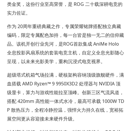
类金奖，这份行业至高荣誉，是 ROG 二十载深耕电竞的
实力佐证。
作为 20周年重磅典藏之作，专属荣耀铭牌搭配独立典藏
编码，限定专属配色加持，每一台皆是独一无二的信仰藏
品。该机开创行业先河，是ROG首款集成 AniMe Holo
全息投影风扇系统的套装电竞主机，自定义全息光影随心
呈现，以未来光影美学，重构沉浸式电竞视界。
超级塔式机箱气场拉满，硬核架构容纳顶级旗舰硬件，满
血搭载 AMD Ryzen™ 9 9950X3D2 处理器与 NVIDIA 顶
级显卡，算力与游戏性能拉至顶峰。创新三区气流风道，
搭配 420mm 高性能一体式水冷，最高可承载 1000W TD
P 散热压力，全程冷静控温，强悍火力持久在线，宽裕拓
展空间更从容迎接未来硬件升级。