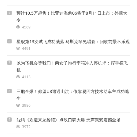
预计10.5万起售！比亚迪海豹06将于8月11日上市：外观大
5
变
4569
星舰第13次试飞成功溅落 马斯克罕见唱衰：回收前景不乐观
6
4491
以为飞机会等我们！两女子拖行李箱冲入停机坪：挥手拦飞
7
机
4113
三胎全爆！仰望U8遭遇山洪：依靠易四方技术助车主成功逃
8
生
3986
沈腾《欢迎来龙餐馆》点映口碑大爆 无声哭戏震撼全场
9
3972