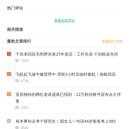
热门评论
查看全部评论
相关报道
最热文章排行
查看排行详情
于东来回应关闭胖东来25年老店：工作失误 个别租金失控
1
7283
飞机起飞途中被雷劈中 滞留3小时后临时换机！南航回应
2
6736
笑容独特的网红老表遗体已找到：22万粉丝账号宣布永久停
3
更
5201
有本事你去考个研究生！因女儿一句话44岁爸爸考上985
4
4582