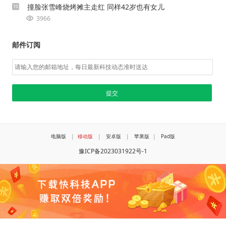
撞脸张雪峰烧烤摊主走红 同样42岁也有女儿
10
3966
邮件订阅
电脑版
|
移动版
|
安卓版
|
苹果版
|
Pad版
豫ICP备2023031922号-1