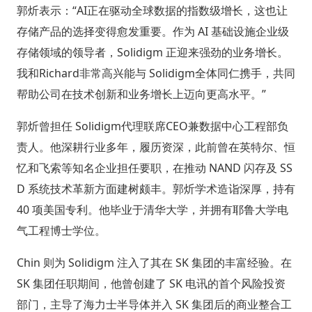
郭炘表示：“AI正在驱动全球数据的指数级增长，这也让
存储产品的选择变得愈发重要。作为 AI 基础设施企业级
存储领域的领导者，Solidigm 正迎来强劲的业务增长。
我和Richard非常高兴能与 Solidigm全体同仁携手，共同
帮助公司在技术创新和业务增长上迈向更高水平。”
郭炘曾担任 Solidigm代理联席CEO兼数据中心工程部负
责人。他深耕行业多年，履历资深，此前曾在英特尔、恒
忆和飞索等知名企业担任要职，在推动 NAND 闪存及 SS
D 系统技术革新方面建树颇丰。郭炘学术造诣深厚，持有
40 项美国专利。他毕业于清华大学，并拥有耶鲁大学电
气工程博士学位。
Chin 则为 Solidigm 注入了其在 SK 集团的丰富经验。在
SK 集团任职期间，他曾创建了 SK 电讯的首个风险投资
部门，主导了海力士半导体并入 SK 集团后的商业整合工