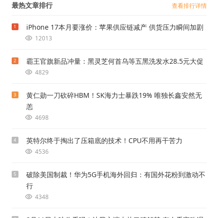
最热文章排行
查看排行详情
iPhone 17本月要涨价：苹果供应链减产 供货压力瞬间加剧
1
12013
霸王官旗新品冲量：黑灵芝何首乌等五黑洗发水28.5元大促
2
4829
黄仁勋一刀砍碎HBM！SK海力士暴跌19% 唯独长鑫安然无
3
恙
4698
英特尔终于掏出了压箱底的技术！CPU不用再干苦力
4
4536
破除美国制裁！华为5G手机海外回归：有国外花粉到激动不
5
行
4348