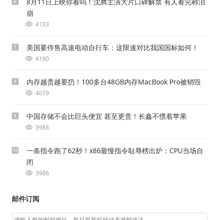
8月11日上映你看吗！沈腾主演大片口碑解禁 有人看完称泪
6
崩
4193
美国要停售高速电动自行车：这限速对比我国国标如何！
7
4190
内存越贵越要扔！100多台48GB内存MacBook Pro被销毁
8
4079
中国存储不会比巨头便宜 甚至更贵！长鑫不惯着苹果
9
3988
一条指令跑了62秒！x86最慢指令耻辱榜出炉：CPU当场自
10
闭
3986
邮件订阅