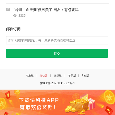
“峰哥亡命天涯”做医美了 网友：有必要吗
10
3335
邮件订阅
电脑版
|
移动版
|
安卓版
|
苹果版
|
Pad版
豫ICP备2023031922号-1