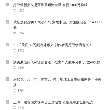
姆巴佩新女友是西班牙顶流女星 坐拥2400万粉丝
4
4285
就是监视器啊！大法不死 索尼中国开卖旗舰电视：149999
5
元
3959
“中式天庭”AI视频海外爆火 创作者竟是眼镜店老板！
6
3930
演员戚薇闯入AI漫剧赛道：推出个人数字分身 开放AI授权
7
3893
潜伏地下几千年、体重3万吨！地球上最重生物体是一种蘑
8
菇
3791
上海一顾客因大盘鸡含土豆报警 老板免单后全部吃光
9
3748