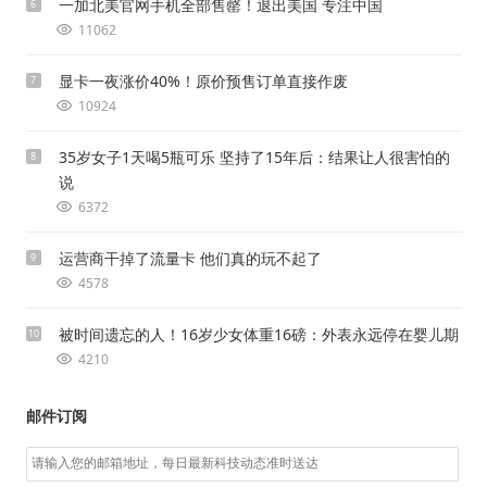
一加北美官网手机全部售罄！退出美国 专注中国
6
11062
显卡一夜涨价40%！原价预售订单直接作废
7
10924
35岁女子1天喝5瓶可乐 坚持了15年后：结果让人很害怕的
8
说
6372
运营商干掉了流量卡 他们真的玩不起了
9
4578
被时间遗忘的人！16岁少女体重16磅：外表永远停在婴儿期
10
4210
邮件订阅