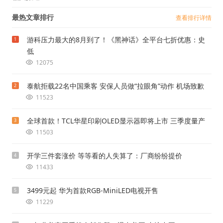
最热文章排行
查看排行详情
游科压力最大的8月到了！《黑神话》全平台七折优惠：史
1
低
12075
泰航拒载22名中国乘客 安保人员做“拉眼角”动作 机场致歉
2
11523
全球首款！TCL华星印刷OLED显示器即将上市 三季度量产
3
11503
开学三件套涨价 等等看的人失算了：厂商纷纷提价
4
11433
3499元起 华为首款RGB-MiniLED电视开售
5
11229