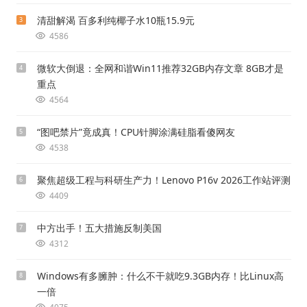
清甜解渴 百多利纯椰子水10瓶15.9元
3
4586
微软大倒退：全网和谐Win11推荐32GB内存文章 8GB才是
4
重点
4564
“图吧禁片”竟成真！CPU针脚涂满硅脂看傻网友
5
4538
聚焦超级工程与科研生产力！Lenovo P16v 2026工作站评测
6
4409
中方出手！五大措施反制美国
7
4312
Windows有多臃肿：什么不干就吃9.3GB内存！比Linux高
8
一倍