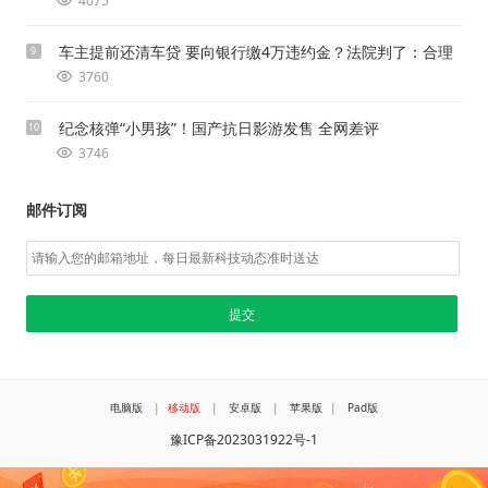
4075
车主提前还清车贷 要向银行缴4万违约金？法院判了：合理
9
3760
纪念核弹“小男孩”！国产抗日影游发售 全网差评
10
3746
邮件订阅
电脑版
|
移动版
|
安卓版
|
苹果版
|
Pad版
豫ICP备2023031922号-1