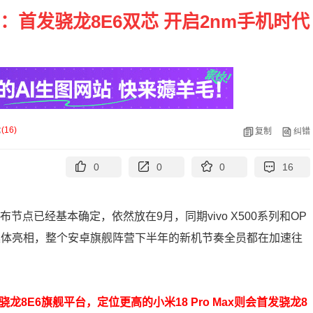
：首发骁龙8E6双芯 开启2nm手机时代
论
(
16
)
复制
纠错
0
0
0
16
节点已经基本确定，依然放在9月，同期vivo X500系列和OP
在9月集体亮相，整个安卓旗舰阵营下半年的新机节奏全员都在加速往
龙8E6旗舰平台，定位更高的小米18 Pro Max则会首发骁龙8