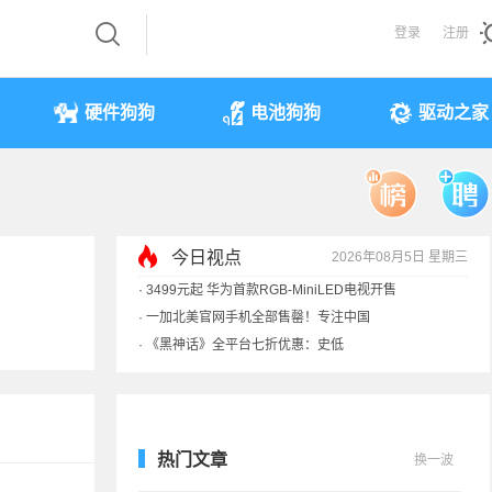
登录
注册
硬件狗狗
电池狗狗
驱动之家
今日视点
2026年08月5日 星期三
·
3499元起 华为首款RGB-MiniLED电视开售
·
一加北美官网手机全部售罄！专注中国
·
《黑神话》全平台七折优惠：史低
·
显卡一夜涨价40%！原价预售订单直接作废
热门文章
换一波