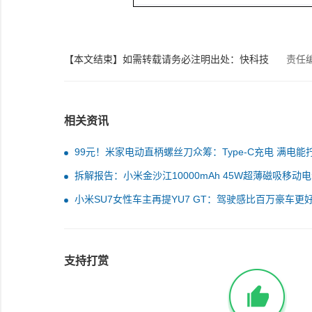
【本文结束】如需转载请务必注明出处：快科技
责任
相关资讯
99元！米家电动直柄螺丝刀众筹：Type-C充电 满电能
600颗螺丝
拆解报告：小米金沙江10000mAh 45W超薄磁吸移动
小米SU7女性车主再提YU7 GT：驾驶感比百万豪车更
点
支持打赏