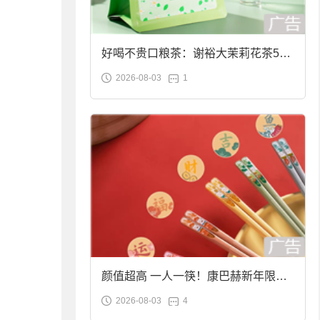
好喝不贵口粮茶：谢裕大茉莉花茶50g
2026-08-03
1
袋装9.9元到手
颜值超高 一人一筷！康巴赫新年限定
2026-08-03
4
合金筷子大促：19.9元