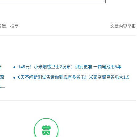
编辑：振亭
文章内容举报
拧
149元！小米烟感卫士2发布：识别更准 一颗电池用5年
电源
6天不间断测试告诉你到底有多省电！米家空调巨省电大1.5
匹评测：制冷峰值功率不超过500W
好一