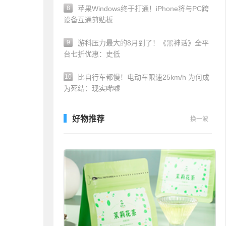
8
苹果Windows终于打通！iPhone将与PC跨
设备互通剪贴板
9
游科压力最大的8月到了！《黑神话》全平
台七折优惠：史低
10
比自行车都慢！电动车限速25km/h 为何成
为死结：现实唏嘘
好物推荐
换一波