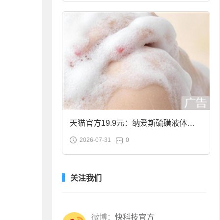
天猫官方19.9元：纳爱斯硫磺液体香
2026-07-31
0
皂2斤大促
关注我们
微博：
快科技官方