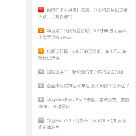
1
你现在多久换机！高通、联发科芯片出货量
大跌：手机真滞销
2
华为第二代阔折叠首曝：6.3寸屏 显示面积
比肩苹果Pro Max
3
电摩逆行撞上200万的迈凯伦！车主已走车
险代位追偿
4
国家出手了！新能源汽车充电将全面升级
5
全面淘汰核电站40年后 意大利终于忍不住了
6
华为MateBook Pro S参数、卖点公布：麒麟
XE90、全球最轻
7
华为Mate 90下月发布！双层OLED屏 首发
韬定律芯片