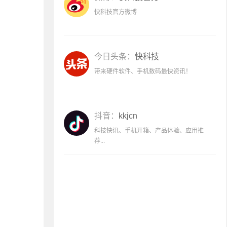
快科技官方微博
今日头条：
快科技
带来硬件软件、手机数码最快资讯！
抖音：
kkjcn
科技快讯、手机开箱、产品体验、应用推
荐...