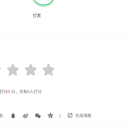
打赏
打分
0
分，共有
0
人打分
|
友:
生成海报