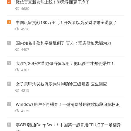
微信官宣新功能上线！聊天界面更干净了
2
4680
中国玩家贡献130万美元！开发者以为发财结果全退款了
3
4516
国内知名非盈利字幕组倒了 官方：现实所迫无能为力
4
4407
大叔将20磅古董炮弹当镇纸用：把玩多年才知会爆炸！
5
4303
女子患甲沟炎被流浪狗舔脚确诊三级暴露 医生回应
6
4215
Windows用户不再裸奔！一键清除禁用微软隐藏追踪标识
7
4135
零GPU跑通DeepSeek！中国第一超算用CPU打了一场翻身
8