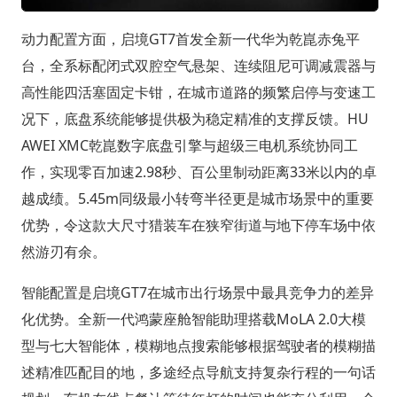
动力配置方面，启境GT7首发全新一代华为乾崑赤兔平
台，全系标配闭式双腔空气悬架、连续阻尼可调减震器与
高性能四活塞固定卡钳，在城市道路的频繁启停与变速工
况下，底盘系统能够提供极为稳定精准的支撑反馈。HU
AWEI XMC乾崑数字底盘引擎与超级三电机系统协同工
作，实现零百加速2.98秒、百公里制动距离33米以内的卓
越成绩。5.45m同级最小转弯半径更是城市场景中的重要
优势，令这款大尺寸猎装车在狭窄街道与地下停车场中依
然游刃有余。
智能配置是启境GT7在城市出行场景中最具竞争力的差异
化优势。全新一代鸿蒙座舱智能助理搭载MoLA 2.0大模
型与七大智能体，模糊地点搜索能够根据驾驶者的模糊描
述精准匹配目的地，多途经点导航支持复杂行程的一句话