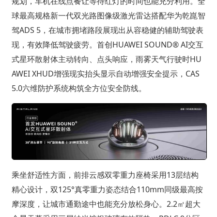
规划，车机在线点餐让等待红灯的时间也能充分利用。全
球最高规格新一代双光路图像级激光雷达搭配华为乾崑智
驾ADS 5，在城市拥堵路段展现出从容稳健的辅助驾驶表
现，有效降低驾驶疲劳。首创HUAWEI SOUND® AI交互
式星环散射体主动转向、点头响应，雨雾天气行驶时HU
AWEI XHUD增强现实抬头显示自动增强安全提示，CAS
5.0六维防护系统构筑全方位安全防线。
乘坐舒适性方面，前排云感双零重力座椅采用13层结构
精心设计，双125°真零重力姿态结合110mm同级最高按
摩深度，让城市通勤途中也能充分放松身心。2.2㎡超大