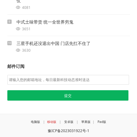
仗
4081
中式土味带货 统一全世界穷鬼
9
3651
三星手机还没退出中国 门店先扛不住了
10
3630
邮件订阅
电脑版
|
移动版
|
安卓版
|
苹果版
|
Pad版
豫ICP备2023031922号-1