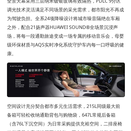
全景天幕采用三层纳米镀银玻璃有效隔热，PDLC 9分区
调光技术灵活满足不同场景的采光需求，都市阳光不再成
为驾驶负担。全系24项降噪设计将城市噪音隔绝在车厢
之外，配合21扬声器HUAWEI SOUND®全场景沉浸声
场，将每一段通勤旅途变成一场专属的移动音乐会，母婴
级环保材质与AQS实时净化系统守护车内每一口呼吸的健
康。
空间设计充分契合都市多元生活需求，215L同级最大前
备箱可轻松收纳通勤背包与购物袋，647L常规后备箱
（含76L下沉空间）为日常采购提供充裕空间，二排座椅