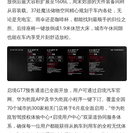
放倒后最大容积扩展至1606L，周末郊游的大件装备同样
从容装载。37处魔法储物空间精心规划于车内各处，无
论是充电宝、雨伞还是咖啡杯，都能找到最顺手的归位之
所。后排座椅一键放倒成1.9米休憩大床，城市午休间隙
也能在车内享受片刻舒适放松。
启境GT7预售通道已全面开放，用户可通过启境汽车官
网、华为乾崑APP及华为乾崑小程序一键下订。覆盖全国
70个城市的300家相关门店将于6月底全面启用，"华为乾
崑智驾授权体验中心+启境用户中心"双渠道协同服务体
系，确保每一位用户都能获得从购车到用车的全程无忧体