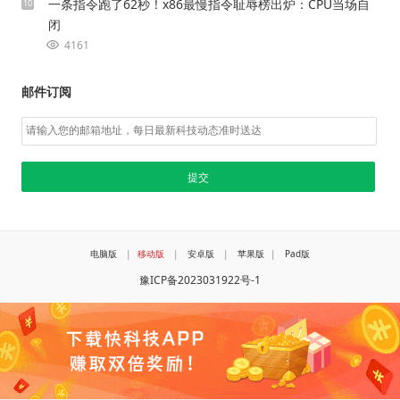
一条指令跑了62秒！x86最慢指令耻辱榜出炉：CPU当场自
10
闭
4161
邮件订阅
电脑版
|
移动版
|
安卓版
|
苹果版
|
Pad版
豫ICP备2023031922号-1