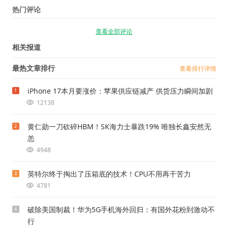
热门评论
查看全部评论
相关报道
最热文章排行
查看排行详情
iPhone 17本月要涨价：苹果供应链减产 供货压力瞬间加剧
1
12138
黄仁勋一刀砍碎HBM！SK海力士暴跌19% 唯独长鑫安然无
2
恙
4948
英特尔终于掏出了压箱底的技术！CPU不用再干苦力
3
4781
破除美国制裁！华为5G手机海外回归：有国外花粉到激动不
4
行