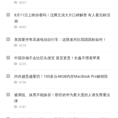
4637
8月11日上映你看吗！沈腾主演大片口碑解禁 有人看完称泪
5
崩
4405
美国要停售高速电动自行车：这限速对比我国国标如何！
6
4376
中国存储不会比巨头便宜 甚至更贵！长鑫不惯着苹果
7
4235
内存越贵越要扔！100多台48GB内存MacBook Pro被销毁
8
4196
被调侃、抹黑不能纵容！那些劝华为要大度的人请先尊重法
9
律
4181