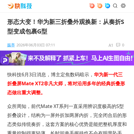
形态大变！华为新三折叠外观换新：从奏折S
型变成包裹G型
振亭
2026年06月03日 07:11
0
快科技6月3日消息，博主定焦数码暗示，
华为新一代三
折叠屏Mate XT2非凡大师，将对沿用多年的经典折叠形
态做出重大调整。
众所周知，前代Mate XT系列一直采用辨识度极高的S型
折叠设计，结构为一屏外折加两屏内折，完全闭合后的形
态类似传统奏折，这套方案的核心优势是能把整机厚度和
重量控制得更轻薄，长时间单手握持也不会有明显坠手