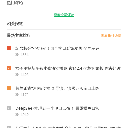
热门评论
查看全部评论
相关报道
最热文章排行
查看排行详情
纪念核弹“小男孩”！国产抗日影游发售 全网差评
1
4664
女子刚提新车被小孩泼沙撒尿 索赔2.4万遭拒 家长:你去起诉
2
4493
荷兰弟遭“河南弟”抢功 导演、演员证实亲自上阵
3
4172
DeepSeek推理到一半说自己饿了 暴露摸鱼日常
4
4049
5