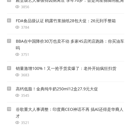
殿堂级艺人黎彼得因病离世 享年76岁：曾是周星驰御用配角
3856
FDA食品级认证 鸥露竹浆抽纸28包大促：26元到手整箱
6
3784
BBA在中国降价30万也卖不动 多家4S店闭店跑路：你买油车
7
吗
3751
销量激增100%！又一抢手货卖爆了：老外开始疯狂扫货
8
3683
高钙低脂！金典纯牛奶250ml12盒27.9元大促
9
3545
谷歌重大人事调整：印度裔CEO神话不再 搞AI还得是华裔人
10
才
3521