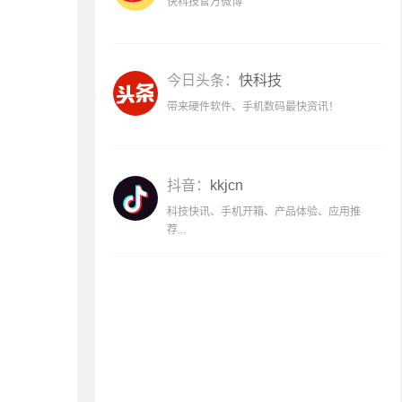
快科技官方微博
今日头条：
快科技
带来硬件软件、手机数码最快资讯！
抖音：
kkjcn
科技快讯、手机开箱、产品体验、应用推
荐...