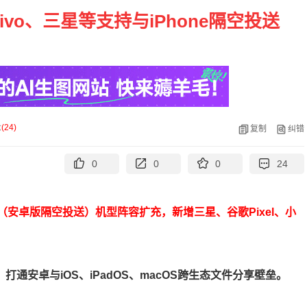
ivo、三星等支持与iPhone隔空投送
论
(
24
)
复制
纠错
0
0
0
24
re（安卓版隔空投送）机型阵容扩充，新增三星、谷歌Pixel、小
打通安卓与iOS、iPadOS、macOS跨生态文件分享壁垒。