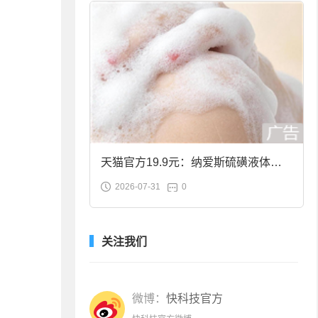
天猫官方19.9元：纳爱斯硫磺液体香
2026-07-31
0
皂2斤大促
关注我们
微博：
快科技官方