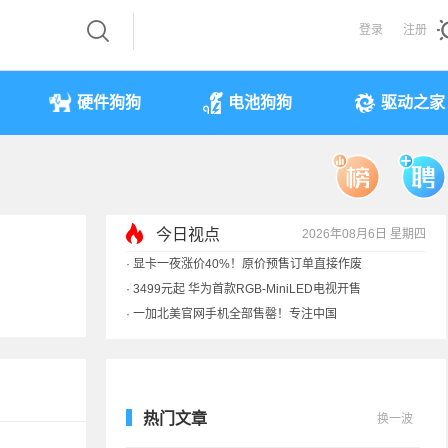
登录
注册
硬件狗狗
电池狗狗
驱动之家
今日视点
2026年08月6日 星期四
·
显卡一夜涨价40%！原价预售订单直接作废
·
3499元起 华为首款RGB-MiniLED电视开售
·
一加北美官网手机全部售罄！专注中国
·
《黑神话》全平台七折优惠：史低
热门文章
换一波