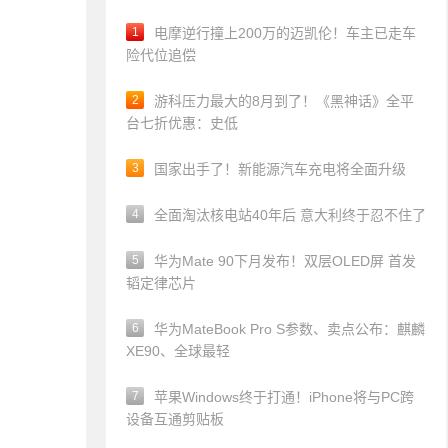
1
电摩逆行撞上200万的迈凯伦！车主已走车
险代位追偿
2
游科压力最大的8月到了！《黑神话》全平
台七折优惠：史低
3
国家出手了！新能源汽车充电将全面升级
4
全面淘汰核电站40年后 意大利终于忍不住了
5
华为Mate 90下月发布！双层OLED屏 首发
韬定律芯片
6
华为MateBook Pro S参数、卖点公布：麒麟
XE90、全球最轻
7
苹果Windows终于打通！iPhone将与PC跨
设备互通剪贴板