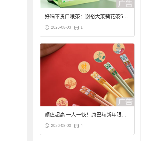
好喝不贵口粮茶：谢裕大茉莉花茶50g
2026-08-03
1
袋装9.9元到手
颜值超高 一人一筷！康巴赫新年限定
2026-08-03
4
合金筷子大促：19.9元