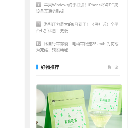
8
苹果Windows终于打通！iPhone将与PC跨
设备互通剪贴板
9
游科压力最大的8月到了！《黑神话》全平
台七折优惠：史低
10
比自行车都慢！电动车限速25km/h 为何成
为死结：现实唏嘘
好物推荐
换一波