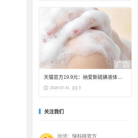
天猫官方19.9元：纳爱斯硫磺液体香
2026-07-31
0
皂2斤大促
关注我们
微博：
快科技官方