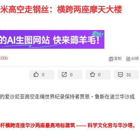
0米高空走钢丝：横跨两座摩天大楼
论
(
31
)
复制
纠错
0
0
0
31
4 岁的爱沙尼亚高空走绳世界纪录保持者贾恩・鲁斯在波兰华沙成
衡杆横跨连接华沙两座最高地标建筑 —— 科学文化宫与华沙塔，