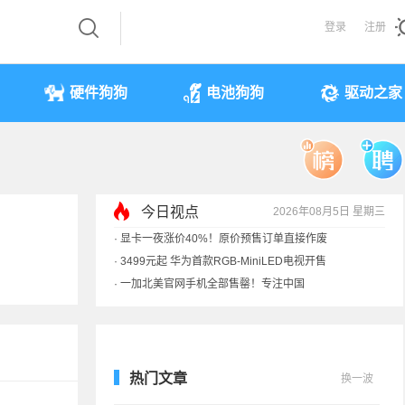
登录
注册
硬件狗狗
电池狗狗
驱动之家
今日视点
2026年08月5日 星期三
·
显卡一夜涨价40%！原价预售订单直接作废
·
3499元起 华为首款RGB-MiniLED电视开售
·
一加北美官网手机全部售罄！专注中国
·
《黑神话》全平台七折优惠：史低
热门文章
换一波