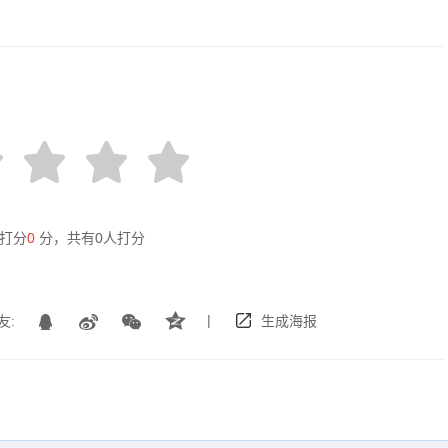
打分
0
分，共有
0
人打分
|
友:
生成海报