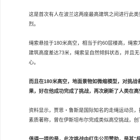
这是首次有人在波兰这两座最高建筑之间进行此类
烈。
绳索悬挂于180米高空，相当于约60层楼高，绳
建筑高度差达73米，绳索呈自然倾斜状态，并且
心。
而且在180米高空，地面景物如微缩模型，对挑
果，好在他成功完成了挑战，再次刷新了人类在高
资料显示，贾恩・鲁斯是国际知名的走绳运动员，
素质著称，曾在伊斯坦布尔完成类似高空挑战，创
值得一提的是，此次挑战由红牛公司赞助，是其“