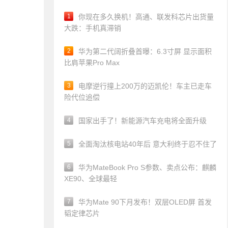
1
你现在多久换机！高通、联发科芯片出货量
大跌：手机真滞销
2
华为第二代阔折叠首曝：6.3寸屏 显示面积
比肩苹果Pro Max
3
电摩逆行撞上200万的迈凯伦！车主已走车
险代位追偿
4
国家出手了！新能源汽车充电将全面升级
5
全面淘汰核电站40年后 意大利终于忍不住了
6
华为MateBook Pro S参数、卖点公布：麒麟
XE90、全球最轻
7
华为Mate 90下月发布！双层OLED屏 首发
韬定律芯片