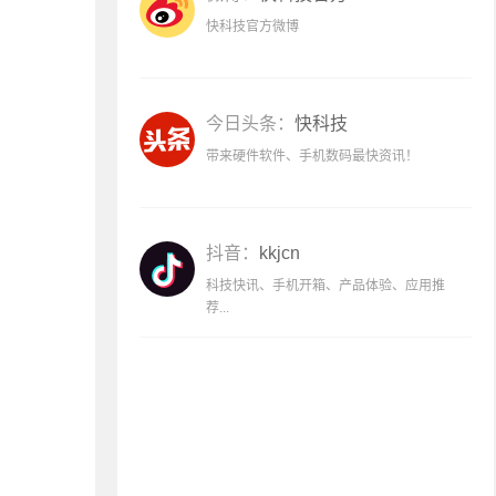
快科技官方微博
今日头条：
快科技
带来硬件软件、手机数码最快资讯！
抖音：
kkjcn
科技快讯、手机开箱、产品体验、应用推
荐...