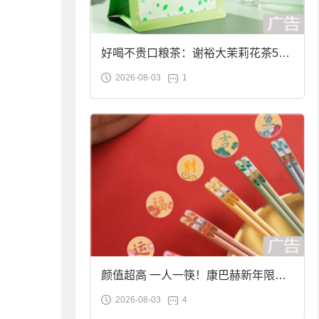
好喝不贵口粮茶：谢裕大茉莉花茶50g
2026-08-03
1
袋装9.9元到手
颜值超高 一人一筷！康巴赫新年限定
2026-08-03
4
合金筷子大促：19.9元