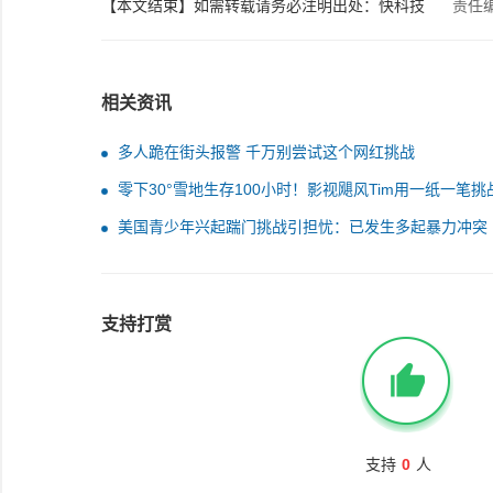
【本文结束】如需转载请务必注明出处：快科技
责任
相关资讯
多人跪在街头报警 千万别尝试这个网红挑战
零下30°雪地生存100小时！影视飓风Tim用一纸一笔挑
功
美国青少年兴起踹门挑战引担忧：已发生多起暴力冲突
支持打赏
支持
0
人