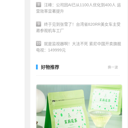
8
汪峰：公司因AI已从1100人优化到400人 运
营效率显著提升
9
终于见到张雪了！台湾省820RR美女车主受
邀参观机车工厂
10
就是监视器啊！大法不死 索尼中国开卖旗舰
电视：149999元
好物推荐
换一波