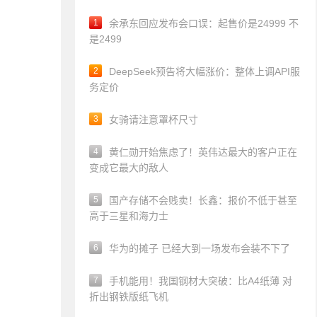
1
余承东回应发布会口误：起售价是24999 不
是2499
2
DeepSeek预告将大幅涨价：整体上调API服
务定价
3
女骑请注意罩杯尺寸
4
黄仁勋开始焦虑了！英伟达最大的客户正在
变成它最大的敌人
5
国产存储不会贱卖！长鑫：报价不低于甚至
高于三星和海力士
6
华为的摊子 已经大到一场发布会装不下了
7
手机能用！我国钢材大突破：比A4纸薄 对
折出钢铁版纸飞机