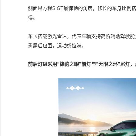
侧面是方程S GT最惊艳的角度，修长的车身比例
得。
车顶搭载激光雷达，代表车辆支持高阶辅助驾驶能
熏黑后包围，运动感拉满。
前后灯组采用“锋豹之眼”前灯与“无限之环”尾灯