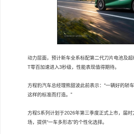
动力层面，预计新车全系标配第二代刀片电池及超
T零百加速进入3秒级，性能表现值得期待。
方程豹汽车总经理熊甜波此前表示：“一辆好的轿
这样的标准而打造。”
方程S系列计划于2026年第三季度正式上市，届时
场，提供“一车多形态”的个性化选择。