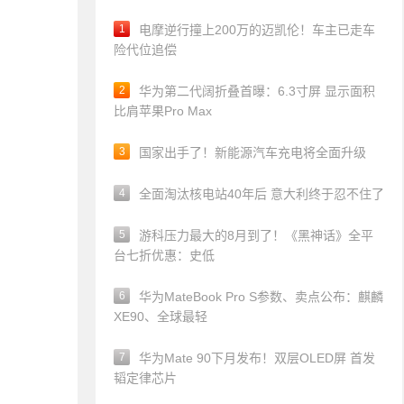
1
电摩逆行撞上200万的迈凯伦！车主已走车
险代位追偿
2
华为第二代阔折叠首曝：6.3寸屏 显示面积
比肩苹果Pro Max
3
国家出手了！新能源汽车充电将全面升级
4
全面淘汰核电站40年后 意大利终于忍不住了
5
游科压力最大的8月到了！《黑神话》全平
台七折优惠：史低
6
华为MateBook Pro S参数、卖点公布：麒麟
XE90、全球最轻
7
华为Mate 90下月发布！双层OLED屏 首发
韬定律芯片