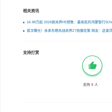
相关资讯
16.98万起 2026款尚界H5预售：最亲民的鸿蒙智行SU
了
首次曝光！余承东晒肖战尚界Z7拍摄花絮 网友：这谁
住
支持打赏
支持
0
人