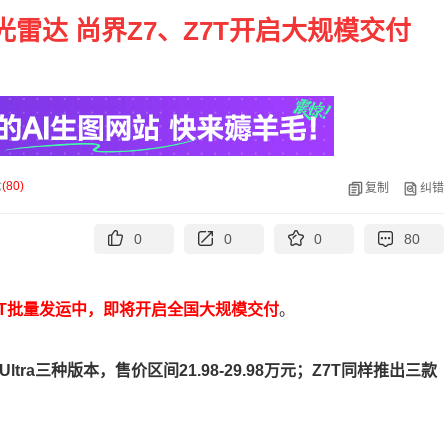
激光雷达 尚界Z7、Z7T开启大规模交付
论
(
80
)
复制
纠错
0
0
0
80
7T批量发运中，即将开启全国大规模交付
。
tra三种版本，售价区间21.98-29.98万元；Z7T同样推出三款