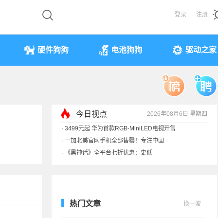
登录
注册
硬件狗狗
电池狗狗
驱动之家
·
3499元起 华为首款RGB-MiniLED电视开售
·
一加北美官网手机全部售罄！专注中国
今日视点
2026年08月6日 星期四
·
《黑神话》全平台七折优惠：史低
·
显卡一夜涨价40%！原价预售订单直接作废
热门文章
换一波