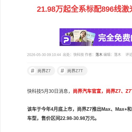
21.98万起全系标配896线
2026-05-30 09:10:44 出处：快科技 作者：
落木
编辑：落木
评
#
#
尚界Z7
尚界Z7T
快科技5月30日消息，
尚界汽车官宣，尚界Z7、Z
该车于今年4月底上市，尚界Z7推出Max、Max+和Ul
车型，售价区间22.98-30.98万元。