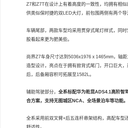
Z7和Z7T在设计上有着高度的一致性，均拥有相
供类似保时捷的双LED大灯，前包围两侧有两个导
车辆尾部，两款车型均采用贯穿式尾灯样式，同时
股看起来更为肥美些。
尚界Z7车身尺寸达到5036x1976 x 1465mm
造型设计，亮点在于拥有掀背式尾门，开口巨大，达
后，后备厢容积可拓展至1582L。
辅助驾驶部分，
全系标配华为乾昆ADS4.1高阶
合方案，支持无图城区NCA、全场景泊车等功能。
全系采用前双叉臂+后五连杆悬架结构，高配车型
舒适性。