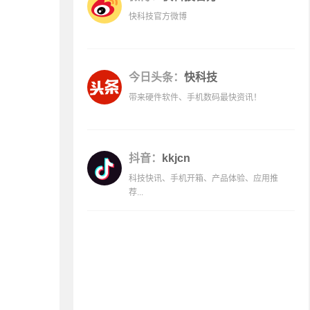
快科技官方微博
今日头条：
快科技
带来硬件软件、手机数码最快资讯！
抖音：
kkjcn
科技快讯、手机开箱、产品体验、应用推
荐...