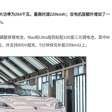
功率为264千瓦，最高时速220km/h；双电机版额外增加了一
h。
铁锂电池，Max和Ultra版则标配100度三元锂电池，其中M
远，并支持800V超充，5分钟快充补能200km以上。