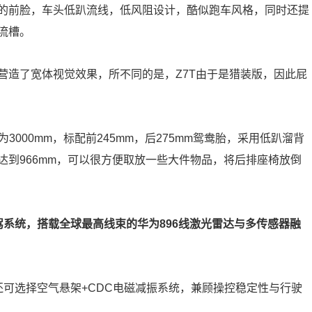
似的前脸，车头低趴流线，低风阻设计，酷似跑车风格，同时还提
流槽。
营造了宽体视觉效果，所不同的是，Z7T由于是猎装版，因此屁
，轴距为3000mm，标配前245mm，后275mm鸳鸯胎，采用低趴溜背
到966mm，可以很方便取放一些大件物品，将后排座椅放倒
智驾系统，搭载全球最高线束的华为896线激光雷达与多传感器融
还可选择空气悬架+CDC电磁减振系统，兼顾操控稳定性与行驶