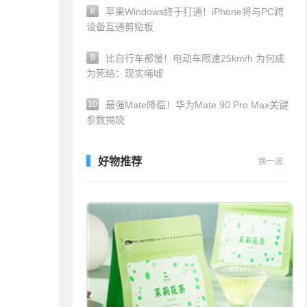
8
苹果Windows终于打通！iPhone将与PC跨
设备互通剪贴板
9
比自行车都慢！电动车限速25km/h 为何成
为死结：现实唏嘘
10
最强Mate降临！华为Mate 90 Pro Max关键
参数揭晓
好物推荐
换一波