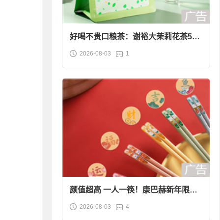
好喝不贵口粮茶：谢裕大茉莉花茶50g
2026-08-03
1
袋装9.9元到手
颜值超高 一人一筷！康巴赫新年限定
2026-08-03
4
合金筷子大促：19.9元