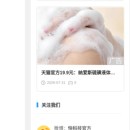
天猫官方19.9元：纳爱斯硫磺液体香
2026-07-31
0
皂2斤大促
关注我们
微博：
快科技官方