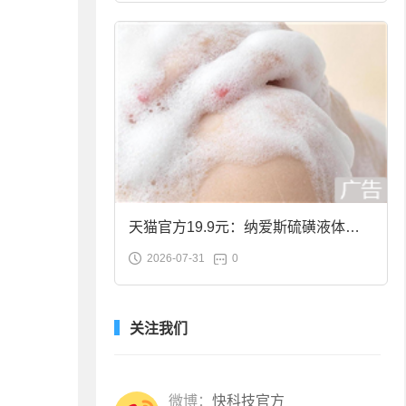
天猫官方19.9元：纳爱斯硫磺液体香
2026-07-31
0
皂2斤大促
关注我们
微博：
快科技官方