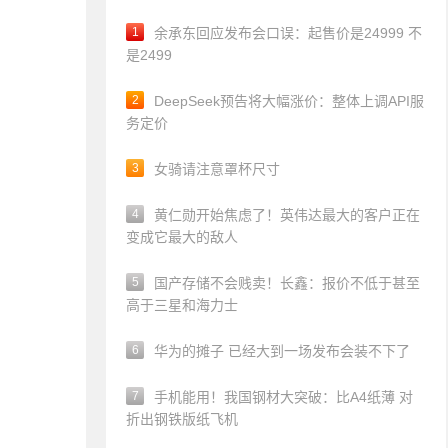
1
余承东回应发布会口误：起售价是24999 不
是2499
2
DeepSeek预告将大幅涨价：整体上调API服
务定价
3
女骑请注意罩杯尺寸
4
黄仁勋开始焦虑了！英伟达最大的客户正在
变成它最大的敌人
5
国产存储不会贱卖！长鑫：报价不低于甚至
高于三星和海力士
6
华为的摊子 已经大到一场发布会装不下了
7
手机能用！我国钢材大突破：比A4纸薄 对
折出钢铁版纸飞机