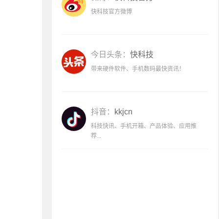
快科技官方微博
今日头条：
快科技
带来硬件软件、手机数码最快资讯！
抖音：
kkjcn
科技快讯、手机开箱、产品体验、应用推
荐...