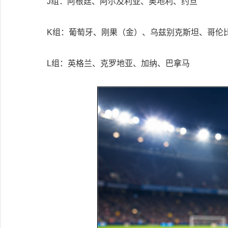
J组：阿根廷、阿尔及利亚、奥地利、约旦
K组：葡萄牙、刚果（金）、乌兹别克斯坦、哥伦
L组：英格兰、克罗地亚、加纳、巴拿马