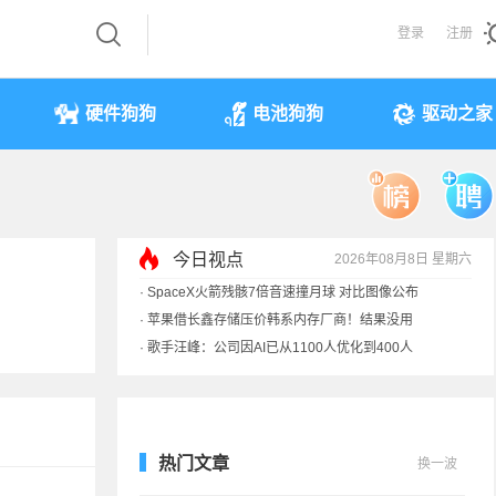
登录
注册
硬件狗狗
电池狗狗
驱动之家
·
SpaceX火箭残骸7倍音速撞月球 对比图像公布
今日视点
2026年08月8日 星期六
·
苹果借长鑫存储压价韩系内存厂商！结果没用
·
歌手汪峰：公司因AI已从1100人优化到400人
·
索尼旗舰电视上市：115寸、149999元
热门文章
换一波