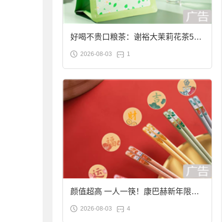
好喝不贵口粮茶：谢裕大茉莉花茶50g
2026-08-03
1
袋装9.9元到手
颜值超高 一人一筷！康巴赫新年限定
2026-08-03
4
合金筷子大促：19.9元