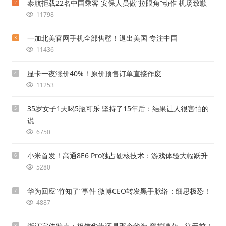
泰航拒载22名中国乘客 安保人员做“拉眼角”动作 机场致歉
2
11798
一加北美官网手机全部售罄！退出美国 专注中国
3
11436
显卡一夜涨价40%！原价预售订单直接作废
4
11253
35岁女子1天喝5瓶可乐 坚持了15年后：结果让人很害怕的
5
说
6750
小米首发！高通8E6 Pro独占硬核技术：游戏体验大幅跃升
6
5280
华为回应“竹知了”事件 微博CEO转发黑手脉络：细思极恐！
7
4887
8