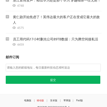
浙江宣传发声：相信华为还是那个华为 穿越嘈杂一往无前！
4748
黄仁勋开始焦虑了！英伟达最大的客户正在变成它最大的敌
9
人
4575
员工用代码17小时删光公司89TB数据：只为腾空间接私活
10
4459
邮件订阅
电脑版
|
移动版
|
安卓版
|
苹果版
|
Pad版