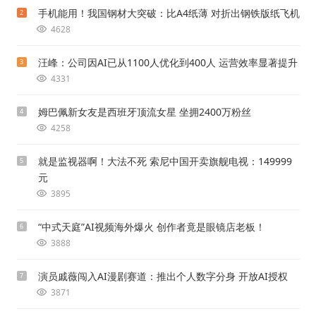
手机能用！我国钢材大突破：比A4纸薄 对折出钢铁版纸飞机
2
4628
汪峰：公司因AI已从1100人优化到400人 运营效率显著提升
3
4331
姆巴佩新女友是西班牙顶流女星 坐拥2400万粉丝
4
4258
就是监视器啊！大法不死 索尼中国开卖旗舰电视：149999
5
元
3895
“中式天庭”AI视频海外爆火 创作者竟是眼镜店老板！
6
3888
演员戚薇闯入AI漫剧赛道：推出个人数字分身 开放AI授权
7
3871