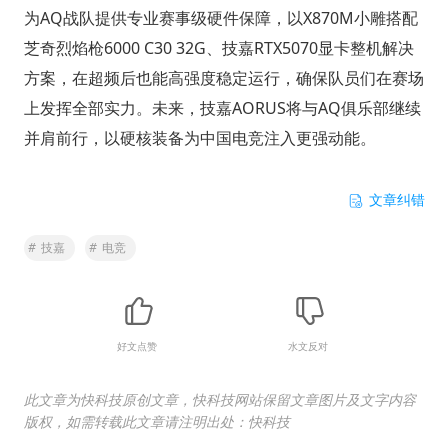
为AQ战队提供专业赛事级硬件保障，以X870M小雕搭配
芝奇烈焰枪6000 C30 32G、技嘉RTX5070显卡整机解决
方案，在超频后也能高强度稳定运行，确保队员们在赛场
上发挥全部实力。未来，技嘉AORUS将与AQ俱乐部继续
并肩前行，以硬核装备为中国电竞注入更强动能。
文章纠错
#
技嘉
#
电竞
好文点赞
水文反对
此文章为快科技原创文章，快科技网站保留文章图片及文字内容
版权，如需转载此文章请注明出处：快科技