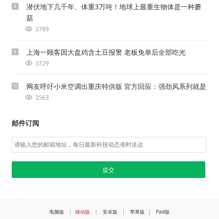
潜伏地下几千年、体重3万吨！地球上最重生物体是一种蘑
8
菇
3789
上海一顾客因大盘鸡含土豆报警 老板免单后全部吃光
9
3729
网友呼吁小米空调出重庆特供版 官方回应：强劲风系列就是
10
3563
邮件订阅
电脑版
|
移动版
|
安卓版
|
苹果版
|
Pad版