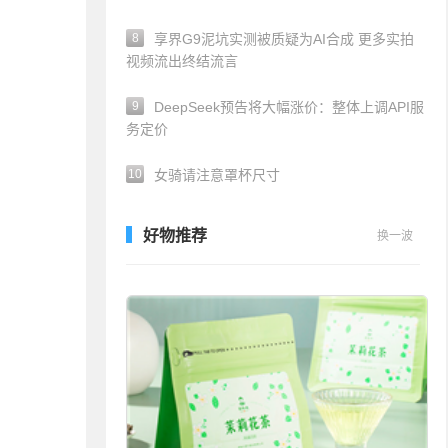
8
享界G9泥坑实测被质疑为AI合成 更多实拍
视频流出终结流言
9
DeepSeek预告将大幅涨价：整体上调API服
务定价
10
女骑请注意罩杯尺寸
好物推荐
换一波