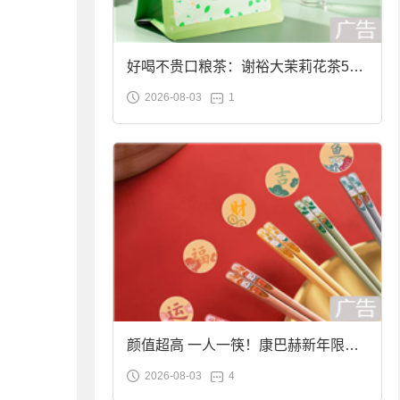
好喝不贵口粮茶：谢裕大茉莉花茶50g
2026-08-03
1
袋装9.9元到手
颜值超高 一人一筷！康巴赫新年限定
2026-08-03
4
合金筷子大促：19.9元