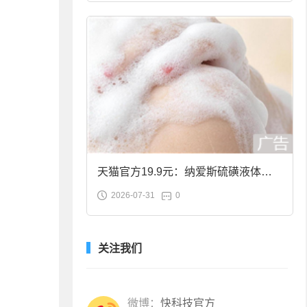
天猫官方19.9元：纳爱斯硫磺液体香
2026-07-31
0
皂2斤大促
关注我们
微博：
快科技官方