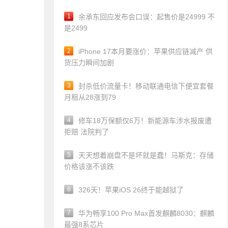
1
余承东回应发布会口误：起售价是24999 不
是2499
2
iPhone 17本月要涨价：苹果供应链减产 供
货压力瞬间加剧
3
封杀低价流量卡！移动联通电信下便宜套餐
月租从28涨到79
4
修车18万保额仅6万！新能源车涉水报废遭
拒赔 法院判了
5
天天想着崩盘不是坏就是蠢！马斯克：存储
价格该涨不该跌
6
326天！苹果iOS 26终于能越狱了
7
华为畅享100 Pro Max首发麒麟8030：麒麟
最强8系芯片