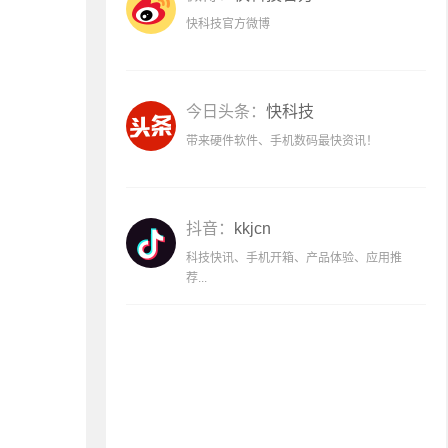
快科技官方微博
今日头条：
快科技
带来硬件软件、手机数码最快资讯！
抖音：
kkjcn
科技快讯、手机开箱、产品体验、应用推
荐...