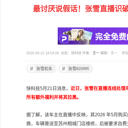
最讨厌说假话！张雪直播识
2026-05-21 18:54:00 出处：快科技 作者：
王一
编辑：王一
评
#
#
张雪机车
张雪820RR
快科技5月21日消息，
近日，张雪在直播连线处理
所有额外福利并将其拉黑。
据了解，该车主在直播中反映，其2026 年5月购
换，车辆曾送至苏州相城门店维修，后被要求自费支