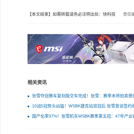
【本文结束】如需转载请务必注明出处：快科技
责任
相关资讯
张雪夺冠赛车复刻版交车完成！张雪：赛季末将拍卖德
驾驶的53号真车和奖杯 捐给韩红基金
10战5冠势头凶猛！WSBK捷克站双冠后 张雪首谈签约
斯原因
国产化率97%！张雪机车WSBK赛季第五冠：47年产业
起一台冠军摩托