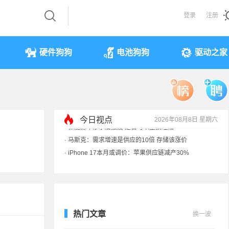
登录
注册
硬件狗狗
电池狗狗
驱动之家
今日视点
2026年08月8日 星期六
·
iPhone 17本月或调价：苹果供应链减产30%
·
享界G9测试被质疑AI合成 实拍视频终结流言
·
新能源车涉水后报废 是否可以全损理赔
·
马斯克：需求增速是供应的10倍 存储该涨价
热门文章
换一波