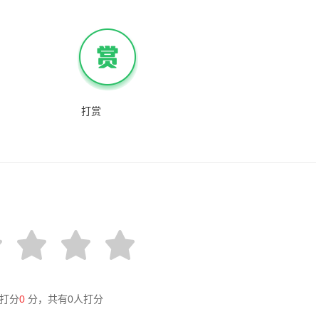
打赏
打分
0
分，共有
0
人打分