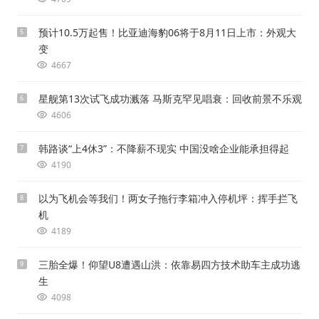
预计10.5万起售！比亚迪海豹06将于8月11日上市：外观大
5
变
4667
星舰第13次试飞成功溅落 马斯克罕见唱衰：回收前景不乐观
6
4606
韩路谈“上4休3”：不降薪不现实 中国没啥企业能承担得起
7
4190
以为飞机会等我们！两女子拖行李箱冲入停机坪：挥手拦飞
8
机
4189
三胎全爆！仰望U8遭遇山洪：依靠易四方技术助车主成功逃
9
生
4098