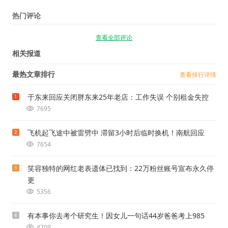
热门评论
查看全部评论
相关报道
最热文章排行
查看排行详情
于东来回应关闭胖东来25年老店：工作失误 个别租金失控
1
7695
飞机起飞途中被雷劈中 滞留3小时后临时换机！南航回应
2
7654
笑容独特的网红老表遗体已找到：22万粉丝账号宣布永久停
3
更
5356
有本事你去考个研究生！因女儿一句话44岁爸爸考上985
4
4709