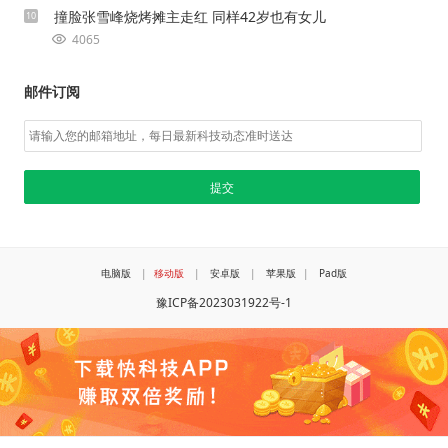
撞脸张雪峰烧烤摊主走红 同样42岁也有女儿
10
4065
邮件订阅
电脑版
|
移动版
|
安卓版
|
苹果版
|
Pad版
豫ICP备2023031922号-1