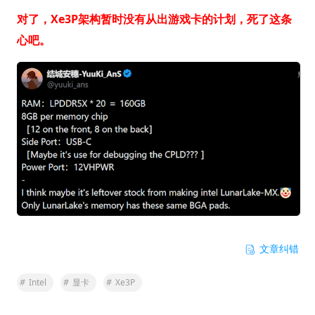
对了，Xe3P架构暂时没有从出游戏卡的计划，死了这条
心吧。
文章纠错
#
Intel
#
显卡
#
Xe3P