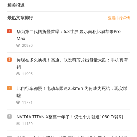
相关报道
最热文章排行
查看排行详情
华为第二代阔折叠首曝：6.3寸屏 显示面积比肩苹果Pro
1
Max
20980
你现在多久换机！高通、联发科芯片出货量大跌：手机真滞
2
销
11995
比自行车都慢！电动车限速25km/h 为何成为死结：现实唏
3
嘘
11771
NVIDIA TITAN X整整十年了！仅七个月就遭1080 Ti背刺
4
11139