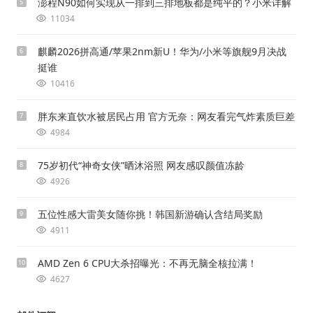
澎程N90如何实现从一排到三排地板都是纯平的？小米详解
5
11034
麒麟2026拼高通/苹果2nm新U！华为/小米等旗舰9月决战
6
挺谁
10416
胖东来直饮水被居民占用 官方无奈：网友看完气炸素质巨差
7
4984
75岁初代“神奇女侠”晒沐浴照 网友感叹颜值冻龄
8
4926
五位性感大雷美女随你挑！韩国新游确认含结局奖励
9
4911
AMD Zen 6 CPU大杀招曝光：不再无脑全核拉满！
10
4627