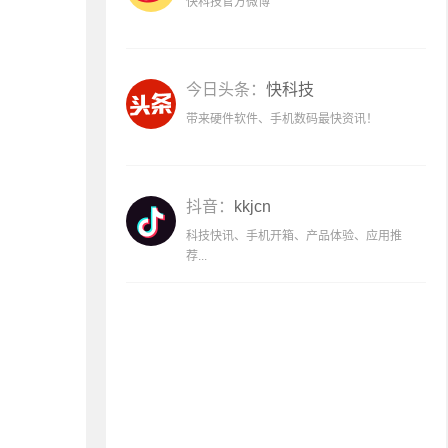
快科技官方微博
今日头条：
快科技
带来硬件软件、手机数码最快资讯！
抖音：
kkjcn
科技快讯、手机开箱、产品体验、应用推
荐...