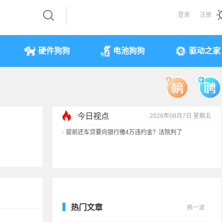
登录
注册
硬件狗狗
电池狗狗
驱动之家
今日视点
2026年08月7日 星期五
·
提前还车贷要向银行缴4万违约金？法院判了
·
余承东回应发布会口误：起售价不是2499
·
奥迪斥巨资打造的电子门把手 CEO试驾后叫停
·
国产存储不会贱卖！长鑫：报价甚至高于三星
热门文章
换一波