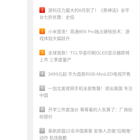
1
游科压力最大的8月到了！《黑神话》全平
台七折优惠：史低
2
小米首发！高通8E6 Pro独占硬核技术：游
戏体验大幅跃升
3
全球首款！TCL华星印刷OLED显示器即将
上市 三季度量产
4
3499元起 华为首款RGB-MiniLED电视开售
5
一加北美官网手机全部售罄！退出美国 专注
中国
6
开学三件套涨价 等等看的人失算了：厂商纷
纷提价
7
泰航拒载22名中国乘客 安保人员做“拉眼角”
动作 机场致歉