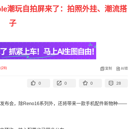
bble潮玩自拍屏来了：拍照外挂、潮流搭
子
论
(
28
)
复制
纠错
0
0
0
28
品发布会，除Reno16系列外，还将带来一款手机配件新物种——