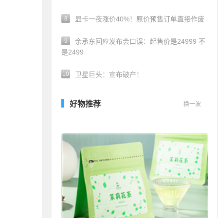
8
显卡一夜涨价40%！原价预售订单直接作废
9
余承东回应发布会口误：起售价是24999 不
是2499
10
卫星巨头：宣布破产！
好物推荐
换一波