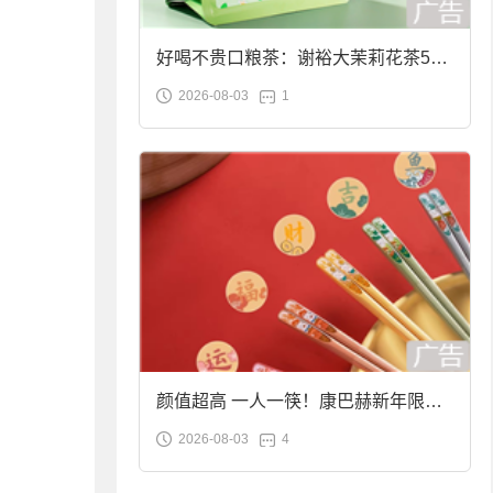
好喝不贵口粮茶：谢裕大茉莉花茶50g
2026-08-03
1
袋装9.9元到手
颜值超高 一人一筷！康巴赫新年限定
2026-08-03
4
合金筷子大促：19.9元