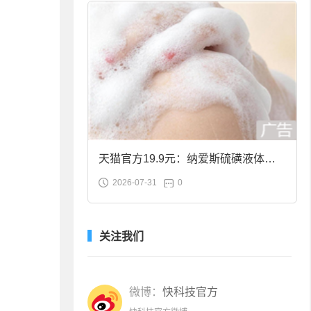
天猫官方19.9元：纳爱斯硫磺液体香
2026-07-31
0
皂2斤大促
关注我们
微博：
快科技官方