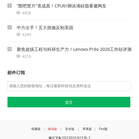
“图吧禁片”竟成真！CPU针脚涂满硅脂看傻网友
8
4458
中方出手！五大措施反制美国
9
4289
聚焦超级工程与科研生产力！Lenovo P16v 2026工作站评测
10
4216
邮件订阅
电脑版
|
移动版
|
安卓版
|
苹果版
|
Pad版
豫ICP备2023031922号-1