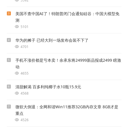
5592
美国不查中国AI了！特朗普闭门会通知硅谷：中国大模型免
3
测
5101
华为的摊子 已经大到一场发布会装不下了
4
4701
手机不涨价都是亏本卖！余承东将24999新品报成2499 瞎激
5
动
4655
清甜解渴 百多利纯椰子水10瓶15.9元
6
4568
微软大倒退：全网和谐Win11推荐32GB内存文章 8GB才是
7
重点
4526