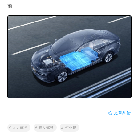
前。
文章纠错
#
无人驾驶
#
自动驾驶
#
何小鹏