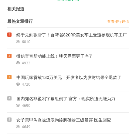
相关报道
最热文章排行
查看排行详情
终于见到张雪了！台湾省820RR美女车主受邀参观机车工厂
1
6010
微信官宣新功能上线！聊天界面更干净了
2
4933
中国玩家贡献130万美元！开发者以为发财结果全退款了
3
4720
国内知名非盈利字幕组倒了 官方：现实所迫无能为力
4
4690
女子患甲沟炎被流浪狗舔脚确诊三级暴露 医生回应
5
4649