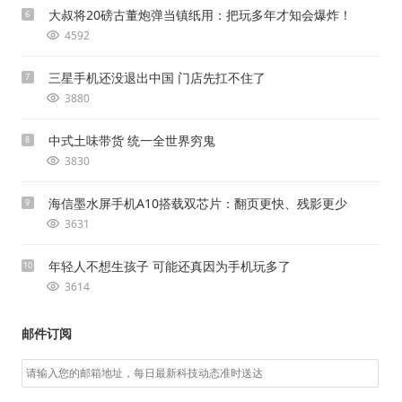
大叔将20磅古董炮弹当镇纸用：把玩多年才知会爆炸！
6
4592
三星手机还没退出中国 门店先扛不住了
7
3880
中式土味带货 统一全世界穷鬼
8
3830
海信墨水屏手机A10搭载双芯片：翻页更快、残影更少
9
3631
年轻人不想生孩子 可能还真因为手机玩多了
10
3614
邮件订阅