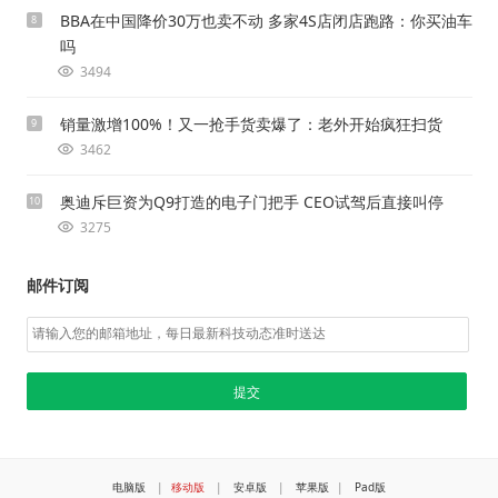
BBA在中国降价30万也卖不动 多家4S店闭店跑路：你买油车
8
吗
3494
销量激增100%！又一抢手货卖爆了：老外开始疯狂扫货
9
3462
奥迪斥巨资为Q9打造的电子门把手 CEO试驾后直接叫停
10
3275
邮件订阅
电脑版
|
移动版
|
安卓版
|
苹果版
|
Pad版