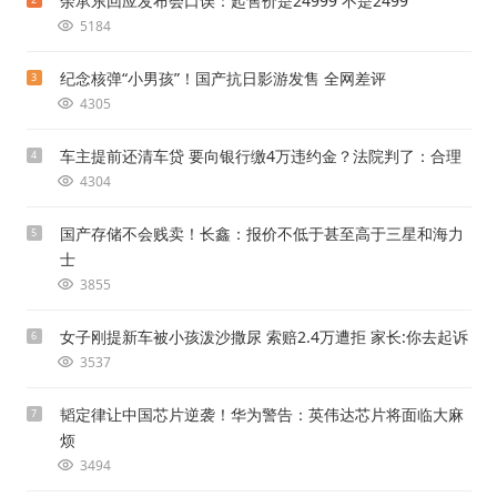
余承东回应发布会口误：起售价是24999 不是2499
5184
纪念核弹“小男孩”！国产抗日影游发售 全网差评
3
4305
车主提前还清车贷 要向银行缴4万违约金？法院判了：合理
4
4304
国产存储不会贱卖！长鑫：报价不低于甚至高于三星和海力
5
士
3855
女子刚提新车被小孩泼沙撒尿 索赔2.4万遭拒 家长:你去起诉
6
3537
韬定律让中国芯片逆袭！华为警告：英伟达芯片将面临大麻
7
烦
3494