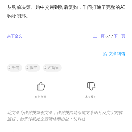
从购前决策、购中交易到购后复购，千问打通了完整的AI
购物闭环。
余下全文
上一页
6 / 7
下一页
文章纠错
#
千问
#
淘宝
#
AI购物
好文点赞
水文反对
此文章为快科技原创文章，快科技网站保留文章图片及文字内容
版权，如需转载此文章请注明出处：快科技