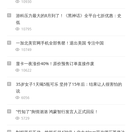
10930
游科压力最大的8月到了！《黑神话》全平台七折优惠：史
5
低
10795
一加北美官网手机全部售罄！退出美国 专注中国
6
10749
显卡一夜涨价40%！原价预售订单直接作废
7
10622
35岁女子1天喝5瓶可乐 坚持了15年后：结果让人很害怕的
8
说
6056
“竹知了”舆情汹汹 鸿蒙智行发言人正式回应！
9
5729
10