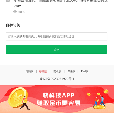
制程落后五代、性能反超478倍！北大40nm芯片碾压英伟达
7nm
5092
邮件订阅
电脑版
|
移动版
|
安卓版
|
苹果版
|
Pad版
豫ICP备2023031922号-1