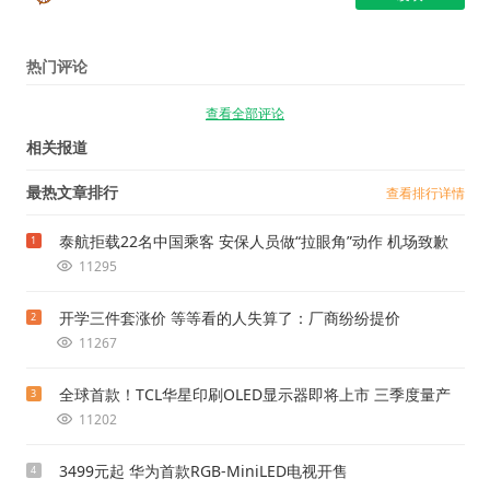
热门评论
查看全部评论
相关报道
最热文章排行
查看排行详情
泰航拒载22名中国乘客 安保人员做“拉眼角”动作 机场致歉
1
11295
开学三件套涨价 等等看的人失算了：厂商纷纷提价
2
11267
全球首款！TCL华星印刷OLED显示器即将上市 三季度量产
3
11202
3499元起 华为首款RGB-MiniLED电视开售
4