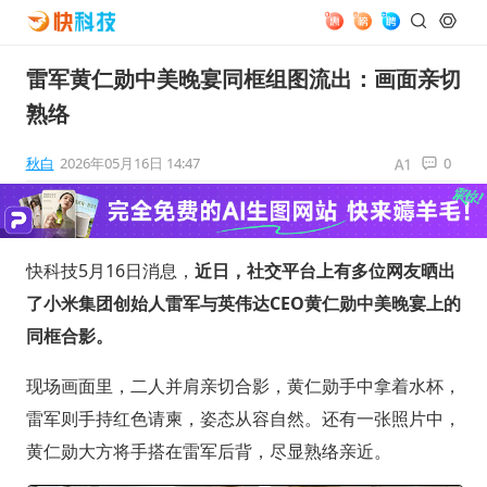
雷军黄仁勋中美晚宴同框组图流出：画面亲切
熟络
秋白
2026年05月16日 14:47
0
快科技5月16日消息，
近日，社交平台上有多位网友晒出
了小米集团创始人雷军与英伟达CEO黄仁勋中美晚宴上的
同框合影。
现场画面里，二人并肩亲切合影，黄仁勋手中拿着水杯，
雷军则手持红色请柬，姿态从容自然。还有一张照片中，
黄仁勋大方将手搭在雷军后背，尽显熟络亲近。